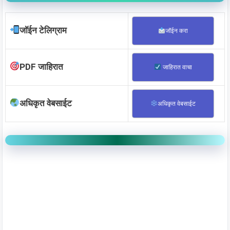
जॉईन टेलिग्राम
जॉईन करा
PDF जाहिरात
जाहिरात वाचा
अधिकृत वेबसाईट
अधिकृत वेबसाईट