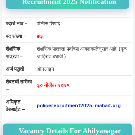
Recruitment 2025 Notification
पदाचे नाव
–
पोलीस शिपाई
पद संख्या
–
७३
शैक्षणिक
शैक्षणिक पात्रता पदांच्या आवशक्यतेनुसार आहे. (मूळ
पात्रता
–
जाहिरात बघावी.)
अर्ज पद्धती
–
ऑनलाइन
शेवटची तारीख
३० नोव्हेंबर २०२५
–
अधिकृत
policerecruitment2025. mahait.org
वेबसाईट –
Vacancy Details For Ahilyanagar