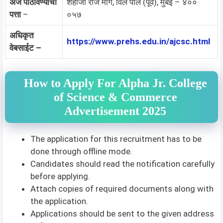
अर्ज पाठविण्याचा
शहाजी राजे मार्ग, विले पार्ले (पूर्व), मुंबई – ४००
पत्ता
–
०५७
अधिकृत
https://www.prehs.edu.in/ajcsc.html
वेबसाईट –
How to Apply For Alpha Jr. College
of Science & Commerce
Advertisement 2025
The application for this recruitment has to be
done through offline mode.
Candidates should read the notification carefully
before applying.
Attach copies of required documents along with
the application.
Applications should be sent to the given address