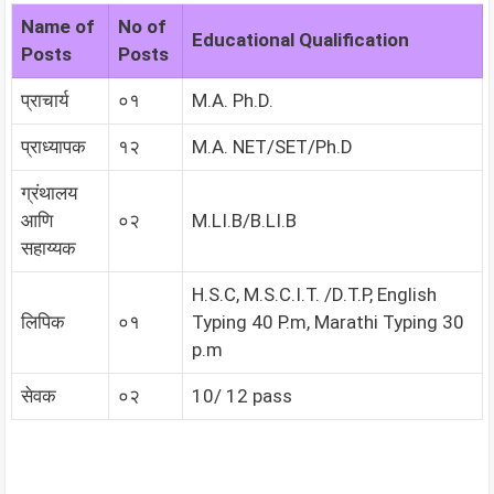
Name of
No of
Educational Qualification
Posts
Posts
प्राचार्य
०१
M.A. Ph.D.
प्राध्यापक
१२
M.A. NET/SET/Ph.D
ग्रंथालय
आणि
०२
M.LI.B/B.LI.B
सहाय्यक
H.S.C, M.S.C.I.T. /D.T.P, English
लिपिक
०१
Typing 40 P.m, Marathi Typing 30
p.m
सेवक
०२
10/ 12 pass