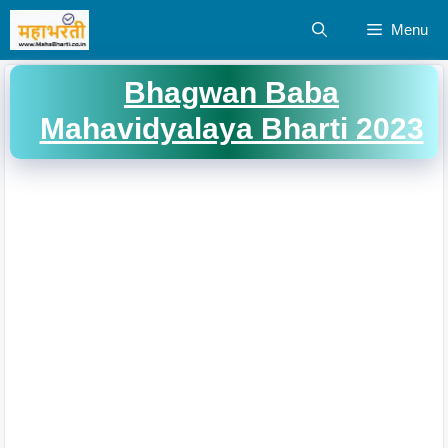
Skip
Menu
to
content
Bhagwan Baba
Mahavidyalaya Bharti 2023