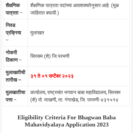
शैक्षणिक
शैक्षणिक पात्रता पदांच्या आवशक्यतेनुसार आहे. (मूळ
पात्रता
–
जाहिरात बघावी.)
निवड
प्रक्रिया
मुलाखत
–
नोकरी
सिरसम (शे) जि.परभणी
ठिकाण
–
मुलाखतीची
३१ ते ०१ सप्टेंबर २०२३
तारीख –
मुलखातीचा
कार्यालय, राष्ट्रसंत भगवान बाबा महाविद्यालय, सिरसम
पत्ता
–
(शे) पो. माखणी, ता. गंगाखेड, जि. परभणी-४३१५१४
Eligibility Criteria For Bhagwan Baba
Mahavidyalaya Application 2023