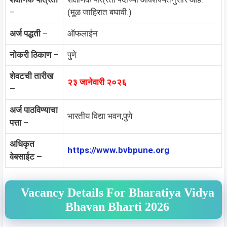
–
(मूळ जाहिरात बघावी.)
अर्ज पद्धती
–
ऑफलाईन
नोकरी ठिकाण
–
पुणे
शेवटची तारीख
२३ जानेवारी २०२६
–
अर्ज पाठविण्याचा
भारतीय विद्या भवन,पुणे
पत्ता
–
अधिकृत
https://www.bvbpune.org
वेबसाईट –
Vacancy Details For Bharatiya Vidya
Bhavan Bharti 2026