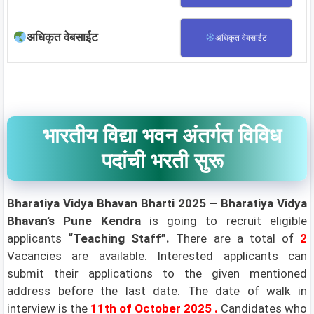
अधिकृत वेबसाईट
अधिकृत वेबसाईट
भारतीय विद्या भवन अंतर्गत विविध
पदांची भरती सुरू
Bharatiya Vidya Bhavan
Bharti 2025 –
Bharatiya Vidya
Bhavan’s Pune Kendra
is going to recruit eligible
applicants
“Teaching Staff”.
There are a total of
2
Vacancies are available. Interested applicants can
submit their applications to the given mentioned
address before the last date. The date of walk in
interview is the
11th of October 2025
.
Candidates who