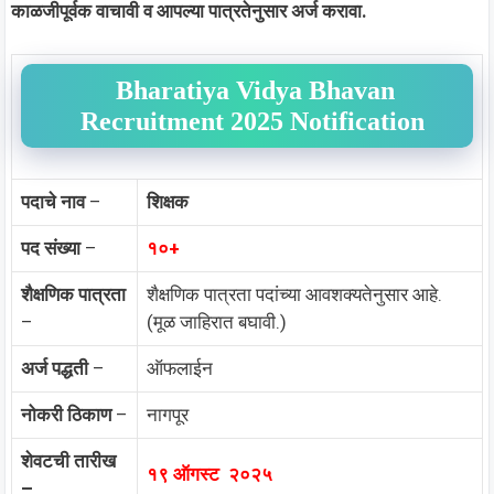
काळजीपूर्वक वाचावी व आपल्या पात्रतेनुसार अर्ज करावा.
Bharatiya Vidya Bhavan
Recruitment 2025 Notification
पदाचे नाव
–
शिक्षक
पद संख्या
–
१
०+
शैक्षणिक पात्रता
शैक्षणिक पात्रता पदांच्या आवशक्यतेनुसार आहे.
–
(मूळ जाहिरात बघावी.)
अर्ज पद्धती
–
ऑफलाईन
नोकरी ठिकाण
–
नागपूर
शेवटची तारीख
१९ ऑगस्ट २०२५
–