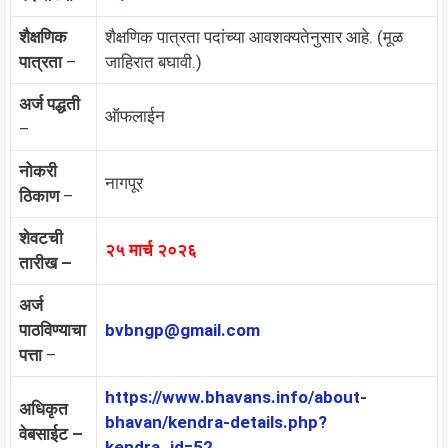
शैक्षणिक
शैक्षणिक पात्रता पदांच्या आवशक्यतेनुसार आहे. (मूळ
पात्रता
–
जाहिरात बघावी.)
अर्ज पद्धती
ऑफलाईन
–
नोकरी
नागपूर
ठिकाण
–
शेवटची
२५ मार्च २०२६
तारीख –
अर्ज
पाठविण्याचा
bvbngp@gmail.com
पत्ता
–
https://www.bhavans.info/about-
अधिकृत
bhavan/kendra-details.php?
वेबसाईट –
kendra_id=52