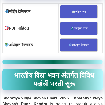
जॉईन टेलिग्राम
जॉईन करा
PDF जाहिरात
जाहिरात वाचा
अधिकृत वेबसाईट
अधिकृत वेबसाईट
भारतीय विद्या भवन अंतर्गत विविध
पदांची भरती सुरू
Bharatiya Vidya Bhavan
Bharti 2026 –
Bharatiya Vidya
Bhavan’s Pune Kendra
is going to recruit eligible