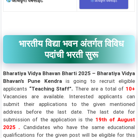
अधिकृत वेबसाईट
अधिकृत वेबसाईट
भारतीय विद्या भवन अंतर्गत विविध
पदांची भरती सुरू
Bharatiya Vidya Bhavan
Bharti 2025 –
Bharatiya Vidya
Bhavan’s Pune Kendra
is going to recruit eligible
applicants
“Teaching Staff”.
There are a total of
10+
Vacancies are available. Interested applicants can
submit their applications to the given mentioned
address before the last date. The last date for
submission of the application is the
19th of August
2025
.
Candidates who have the same educational
qualifications for the given post will be eligible for this