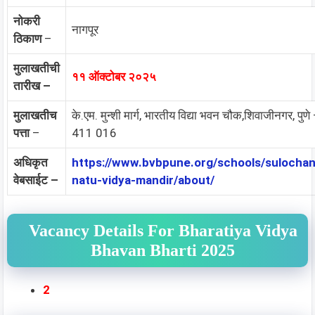
नोकरी
नागपूर
ठिकाण
–
मुलाखतीची
११ ऑक्टोबर २०२५
तारीख –
मुलाखतीच
के.एम. मुन्शी मार्ग, भारतीय विद्या भवन चौक,शिवाजीनगर, पुणे
पत्ता
–
411 016
अधिकृत
https://www.bvbpune.org/schools/sulochan
वेबसाईट –
natu-vidya-mandir/about/
Vacancy Details For Bharatiya Vidya
Bhavan Bharti 2025
2