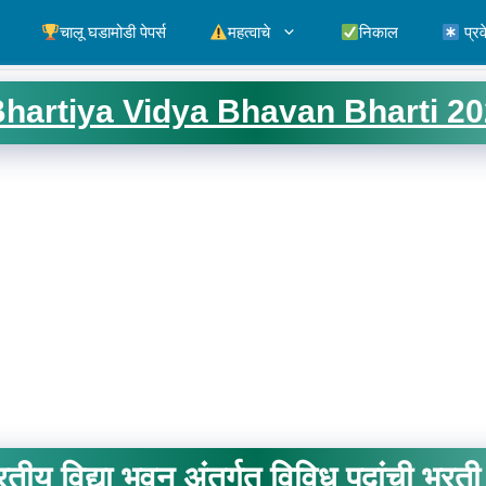
चालू घडामोडी पेपर्स
महत्वाचे
निकाल
प्रव
hartiya Vidya Bhavan Bharti 2
रतीय विद्या भवन अंतर्गत विविध पदांची भरती