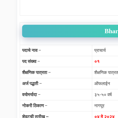
Bhar
पदाचे नाव
–
प्राचार्य
पद संख्या
–
०१
शैक्षणिक पात्रता
–
शैक्षणिक पात्र
अर्ज पद्धती
–
ऑफलाईन
वयोमर्यादा
–
३५-५० वर्ष
नोकरी ठिकाण
–
नागपूर
शेवटची तारीख –
०४ मे २०२४