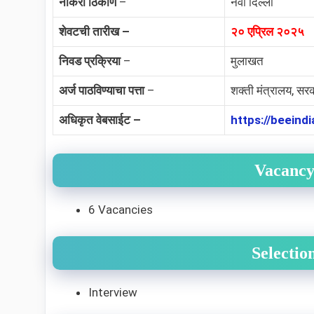
नोकरी ठिकाण
–
नवी दिल्ली
शेवटची तारीख –
२० एप्रिल २०२५
निवड प्रक्रिया
–
मुलाखत
अर्ज पाठविण्याचा पत्ता
–
शक्ती मंत्रालय, सर
अधिकृत वेबसाईट –
https://beeindi
Vacancy
6 Vacancies
Selectio
Interview