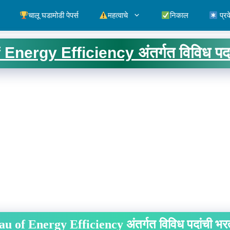
चालू घडामोडी पेपर्स
महत्वाचे
निकाल
प्रव
nergy Efficiency अंतर्गत विविध पदां
u of Energy Efficiency अंतर्गत विविध पदांची भरत