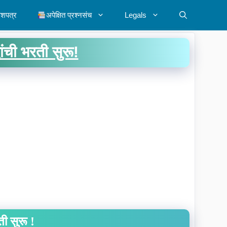
ेशपत्र
अपेक्षित प्रश्नसंच
Legals
ची भरती सुरू!
ी सुरू !