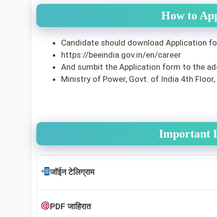
How to App
Candidate should download Application for
https://beeindia.gov.in/en/career
And sumbit the Application form to the ad
Ministry of Power, Govt. of India 4th Floo
Important 
जॉईन टेलिग्राम
PDF जाहिरात