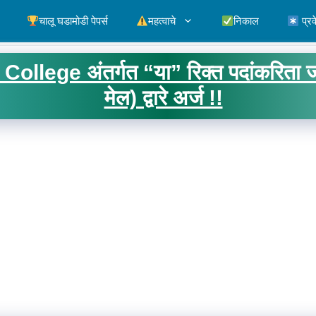
चालू घडामोडी पेपर्स
महत्वाचे
निकाल
प्रव
ege अंतर्गत “या” रिक्त पदांकरिता ज
मेल) द्वारे अर्ज !!