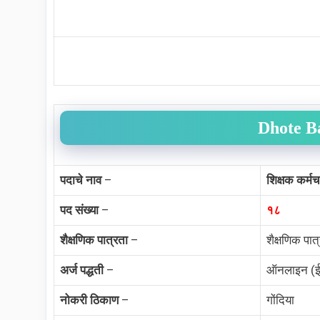
Dhote B
पदाचे नाव
–
शिक्षक कर्मच
पद संख्या
–
१८
शैक्षणिक पात्रता
–
शैक्षणिक पात
अर्ज पद्धती
–
ऑनलाइन (ई-
नोकरी ठिकाण
–
गोंदिया