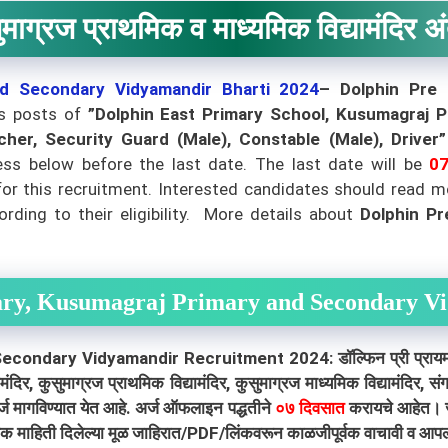
सुमाग्रज प्राथमिक व माध्यमिक विद्यामंदिर अ
nd Secondary Vidyamandir
Bharti 2024
–
Dolphin Pre 
ous posts of
”Dolphin East Primary School, Kusumagraj 
er, Security Guard (Male), Constable (Male), Driver”
ss below before the last date. The last date will be
07
le for this recruitment. Interested candidates should read
rding to their eligibility.
More details about
Dolphin Pr
ary, Kusumagraj Primary and Secondary V
y Vidyamandir Recruitment 2024: डॉल्फिन प्री प्रायमरी, कुसुमाग
ामंदिर, कुसुमाग्रज प्राथमिक विद्यामंदिर, कुसुमाग्रज माध्यमिक विद्यामंदिर, 
र्ज मागविण्यात येत आहे. अर्ज ऑफलाइन पद्धतीने
०७ दिवसात
करायचे आहेत। ज्य
क माहिती दिलेल्या मूळ जाहिरात/PDF/लिंकवरून काळजीपूर्वक वाचावी व आपल्या