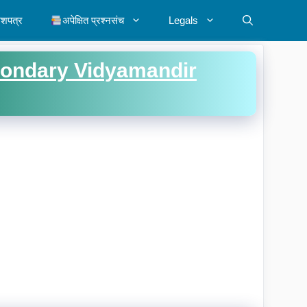
ेशपत्र
अपेक्षित प्रश्नसंच
Legals
condary Vidyamandir