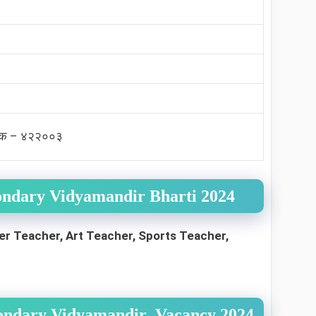
नाशिक – ४२२००३
ondary Vidyamandir Bharti 2024
r Teacher, Art Teacher, Sports Teacher,
econdary Vidyamandir Vacancy 2024