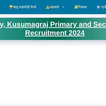
चालू घडामोडी पेपर्स
महत्वाचे
निकाल
प्रव
ry, Kusumagraj Primary and Se
Recruitment 2024