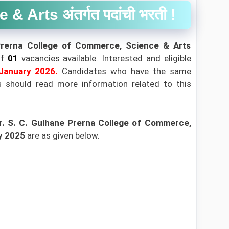
Arts अंतर्गत पदांची भरती !
Prerna College of Commerce, Science & Arts
of
01
vacancies available. Interested and eligible
anuary 2026.
Candidates who have the same
tes should read more information related to this
r. S. C. Gulhane Prerna College of Commerce,
cy 2025
are as given below.