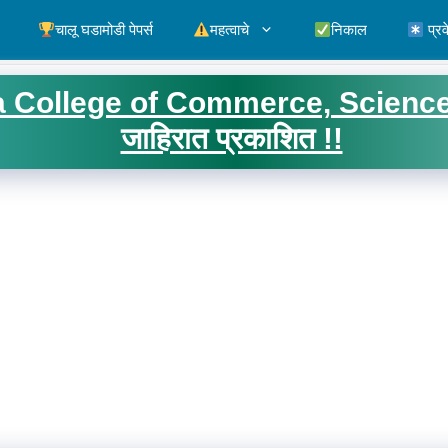
चालू घडामोडी पेपर्स
महत्वाचे
निकाल
प्रव
 College of Commerce, Science & A
जाहिरात प्रकाशित !!