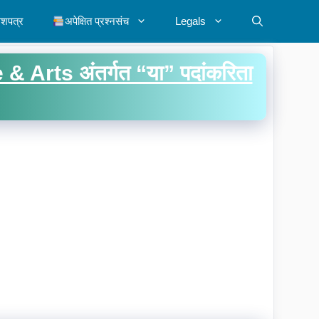
ेशपत्र
अपेक्षित प्रश्नसंच
Legals
rts अंतर्गत “या” पदांकरिता