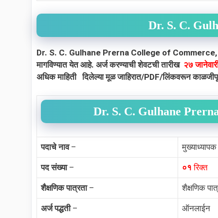
Dr. S. C. Gul
Dr. S. C. Gulhane Prerna College of Commerce, Science
मागविण्यात येत आहे
. अर्ज करण्याची शेवटची तारीख
२७ जानेवा
अधिक माहिती दिलेल्या मूळ जाहिरात/PDF/लिंकवरून काळजीपूर्व
Dr. S. C. Gulhane Prern
पदाचे नाव
–
मुख्याध्यापक
पद संख्या
–
०१
रिक्त
शैक्षणिक पात्रता
–
शैक्षणिक पात
अर्ज पद्धती
–
ऑनलाईन