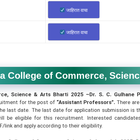
जाहिरात वाचा
जाहिरात वाचा
 College of Commerce, Science & 
rce, Science & Arts Bharti 2025 –Dr. S. C. Gulhane 
uitment for the post of
“Assistant Professors”
.
There are
he last date. The last date for application submission is t
ill be eligible for this recruitment. Interested candida
ink and apply according to their eligibility.