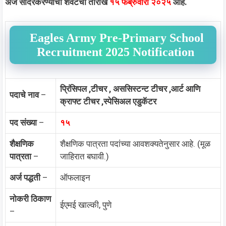
अर्ज सादरकरण्याची शेवटची तारीख
१५ फेब्रुवारी २०२५
आहे.
Eagles Army Pre-Primary School
Recruitment 2025 Notification
प्रिंसिपल ,टीचर , अससिस्टन्ट टीचर ,आर्ट आणि
पदाचे नाव
–
क्राफ्ट टीचर ,स्पेसिअल एडुकॅटर
पद संख्या
–
१५
शैक्षणिक
शैक्षणिक पात्रता पदांच्या आवशक्यतेनुसार आहे. (मूळ
पात्रता
–
जाहिरात बघावी.)
अर्ज पद्धती
–
ऑफलाइन
नोकरी ठिकाण
ईएमई खाल्की, पुणे
–