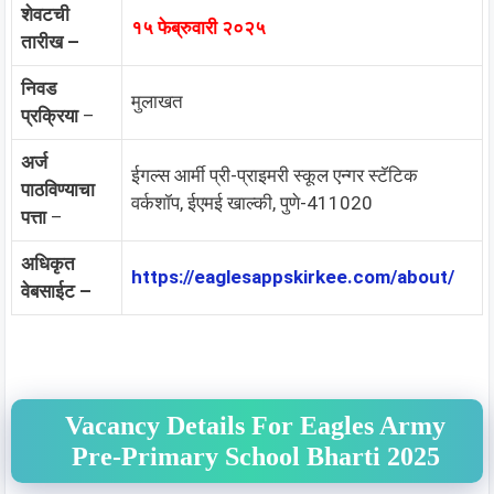
शेवटची
१५ फेब्रुवारी २०२५
तारीख –
निवड
मुलाखत
प्रक्रिया
–
अर्ज
ईगल्स आर्मी प्री-प्राइमरी स्कूल एन्गर स्टॅटिक
पाठविण्याचा
वर्कशॉप, ईएमई खाल्की, पुणे-411020
पत्ता
–
अधिकृत
https://eaglesappskirkee.com/about/
वेबसाईट –
Vacancy Details For Eagles Army
Pre-Primary School Bharti 2025