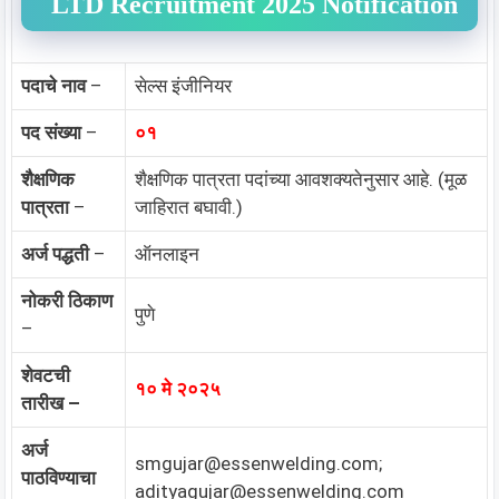
LTD Recruitment 2025 Notification
पदाचे नाव
–
सेल्स इंजीनियर
पद संख्या
–
०१
शैक्षणिक
शैक्षणिक पात्रता पदांच्या आवशक्यतेनुसार आहे. (मूळ
पात्रता
–
जाहिरात बघावी.)
अर्ज पद्धती
–
ऑनलाइन
नोकरी ठिकाण
पुणे
–
शेवटची
१० मे २०२५
तारीख –
अर्ज
smgujar@essenwelding.com
;
पाठविण्याचा
adityagujar@essenwelding.com