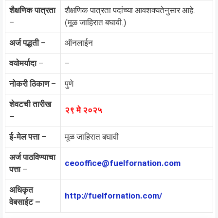
शैक्षणिक पात्रता
शैक्षणिक पात्रता पदांच्या आवशक्यतेनुसार आहे.
–
(मूळ जाहिरात बघावी.)
अर्ज पद्धती
–
ऑनलाईन
वयोमर्यादा
–
–
नोकरी ठिकाण
–
पुणे
शेवटची तारीख
२९ मे २०२५
–
ई-मेल पत्ता
–
मूळ जाहिरात बघावी
अर्ज पाठविण्याचा
ceooffice@
fuelfornation.com
पत्ता
–
अधिकृत
http://fuelfornation.com/
वेबसाईट –