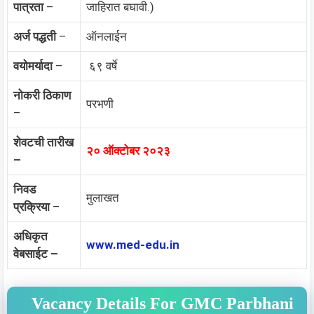
पात्रता
–
जाहिरात बघावी.)
अर्ज पद्धती
–
ऑनलाईन
वयोमर्यादा
–
६९ वर्षे
नोकरी ठिकाण
परभणी
–
शेवटची तारीख
२० ऑक्टोबर २०२३
–
निवड
मुलाखत
प्रक्रिया
–
अधिकृत
www.med-edu.in
वेबसाईट –
Vacancy Details For GMC Parbhani