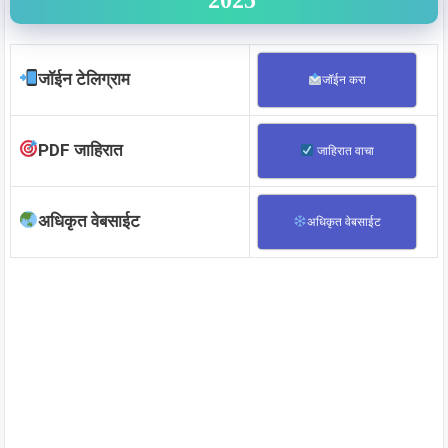
जॉईन टेलिग्राम
जॉईन करा
PDF जाहिरात
जाहिरात वाचा
अधिकृत वेबसाईट
अधिकृत वेबसाईट