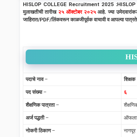
HISLOP COLLEGE Recruitment 2025 :HISLOP COLLEGE 
मुलाखतीची तारीख
२५ ऑक्टोबर २०२५
आहे. ज्या उमेदवारांक
जाहिरात/PDF/लिंकवरून काळजीपूर्वक वाचावी व आपल्या पात्रतेन
HIS
पदाचे नाव
–
शिक्षक
पद संख्या
–
६
शैक्षणिक पात्रता
–
शैक्षणि
अर्ज पद्धती
–
ऑफला
नोकरी ठिकाण
–
नागपूर