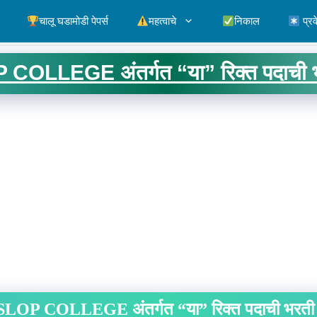
चालू घडामोडी पेपर्स
महत्वाचे
निकाल
प्रव
COLLEGE अंतर्गत “या” रिक्त पदाची भर
LOP COLLEGE अंतर्गत “या” रिक्त पदाची भरती स