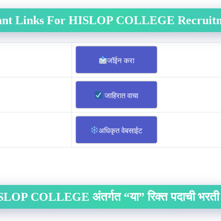
ant Links For HISLOP COLLEGE Recruitm
जॉईन करा
जाहिरात वाचा
अधिकृत वेबसाईट
LOP COLLEGE अंतर्गत “या” रिक्त पदाची भरती स