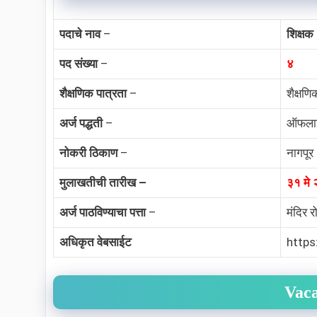
पदाचे नाव
–
शिक्षक
पद संख्या
–
४
शैक्षणिक पात्रता
–
शैक्षणि
अर्ज पद्धती
–
ऑफला
नोकरी ठिकाण
–
नागपूर
मुलाखतीची तारीख –
३१ मे
अर्ज पाठविण्याचा पत्ता
–
मंदिर र
अधिकृत वेबसाईट
https:
Vac