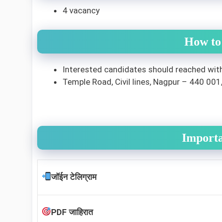
4 vacancy
How to
Interested candidates should reached wit
Temple Road, Civil lines, Nagpur – 440 001
Import
जॉईन टेलिग्राम
PDF जाहिरात