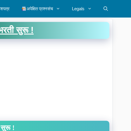
ेशपत्र
अपेक्षित प्रश्नसंच
Legals
ती सुरू !
ुरू !