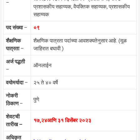
–
प्रशासकीय सहाय्यक, वैयक्तिक सहाय्यक, प्रशासकीय
सहाय्यक
पद संख्या
–
०९
शैक्षणिक
शैक्षणिक पात्रता पदांच्या आवशक्यतेनुसार आहे. (मूळ
पात्रता
–
जाहिरात बघावी.)
अर्ज पद्धती
ऑनलाईन
–
वयोमर्यादा
–
२५ ते ४० वर्षे
नोकरी
पुणे
ठिकाण
–
शेवटची
१७,२४आणि ३१ डिसेंबर २०२३
तारीख –
अधिकृत