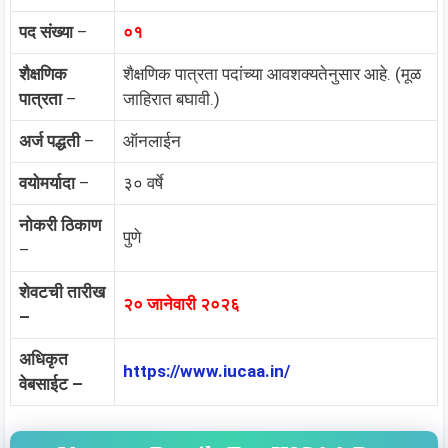
पद संख्या
–
०१
शैक्षणिक
शैक्षणिक पात्रता पदांच्या आवशक्यतेनुसार आहे. (मूळ
पात्रता
–
जाहिरात बघावी.)
अर्ज पद्धती
–
ऑनलाईन
वयोमर्यादा
–
३० वर्षे
नोकरी ठिकाण
पुणे
–
शेवटची तारीख
२० जानेवारी २०२६
–
अधिकृत
https://www.iucaa.in/
वेबसाईट –