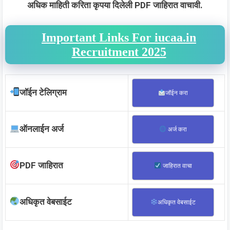
अधिक माहिती करिता कृपया दिलेली PDF जाहिरात वाचावी.
Important Links For iucaa.in
Recruitment 2025
जॉईन टेलिग्राम
जॉईन करा
ऑनलाईन अर्ज
अर्ज करा
PDF जाहिरात
जाहिरात वाचा
अधिकृत वेबसाईट
अधिकृत वेबसाईट