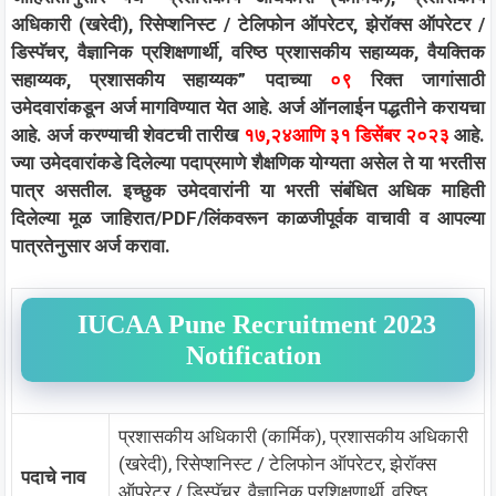
अधिकारी (खरेदी), रिसेप्शनिस्ट / टेलिफोन ऑपरेटर, झेरॉक्स ऑपरेटर /
डिस्पॅचर, वैज्ञानिक प्रशिक्षणार्थी, वरिष्ठ प्रशासकीय सहाय्यक, वैयक्तिक
सहाय्यक, प्रशासकीय सहाय्यक” पदाच्या
०९
रिक्त जागांसाठी
उमेदवारांकडून अर्ज मागविण्यात येत आहे. अर्ज ऑनलाईन पद्धतीने करायचा
आहे. अर्ज करण्याची शेवटची तारीख
१७,२४आणि ३१ डिसेंबर २०२३
आहे.
ज्या उमेदवारांकडे दिलेल्या पदाप्रमाणे शैक्षणिक योग्यता असेल ते या भरतीस
पात्र असतील. इच्छुक उमेदवारांनी या भरती संबंधित अधिक माहिती
दिलेल्या मूळ जाहिरात/PDF/लिंकवरून काळजीपूर्वक वाचावी व आपल्या
पात्रतेनुसार अर्ज करावा.
IUCAA Pune Recruitment 2023
Notification
प्रशासकीय अधिकारी (कार्मिक), प्रशासकीय अधिकारी
(खरेदी), रिसेप्शनिस्ट / टेलिफोन ऑपरेटर, झेरॉक्स
पदाचे नाव
ऑपरेटर / डिस्पॅचर, वैज्ञानिक प्रशिक्षणार्थी, वरिष्ठ