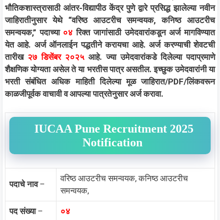
भौतिकशास्त्रासाठी आंतर-विद्यापीठ केंद्र पुणे द्वारे प्रसिद्ध झालेल्या नवीन
जाहिरातीनुसार येथे “वरिष्ठ आउटरीच समन्वयक, कनिष्ठ आउटरीच
समन्वयक,” पदाच्या
०४
रिक्त जागांसाठी उमेदवारांकडून अर्ज मागविण्यात
येत आहे. अर्ज ऑनलाईन पद्धतीने करायचा आहे. अर्ज करण्याची शेवटची
तारीख
२
७ डिसेंबर २०२५
आहे. ज्या उमेदवारांकडे दिलेल्या पदाप्रमाणे
शैक्षणिक योग्यता असेल ते या भरतीस पात्र असतील. इच्छुक उमेदवारांनी या
भरती संबंधित अधिक माहिती दिलेल्या मूळ जाहिरात/PDF/लिंकवरून
काळजीपूर्वक वाचावी व आपल्या पात्रतेनुसार अर्ज करावा.
IUCAA Pune Recruitment 2025
Notification
वरिष्ठ आउटरीच समन्वयक, कनिष्ठ आउटरीच
पदाचे नाव
–
समन्वयक,
पद संख्या
–
०४