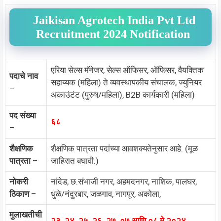
Jaikisan Agrotech India Pvt Ltd
Recruitment 2024 Notification
एरिया सेल्स मॅनेजर, सेल्स ऑफिसर, ऑफिसर, वैयक्तिक
पदाचे नाव
सहाय्यक (महिला) ते व्यवस्थापकीय संचालक, ज्युनियर
–
अकाउंटंट (पुरुष/महिला), B2B कार्यकारी (महिला)
पद संख्या
६८
–
शैक्षणिक
शैक्षणिक पात्रता पदांच्या आवशक्यतेनुसार आहे. (मूळ
पात्रता
–
जाहिरात बघावी.)
नोकरी
नांदेड, छ.संभाजी नगर, अहमदनगर, नाशिक, पालघर,
ठिकाण
–
धुळे/नंदुरबार, जळगाव, नागपूर, अकोला,
मुलाखतीची
२३, २४, २५, २६, २७ ,०७ आणि ०८ मे २०२४