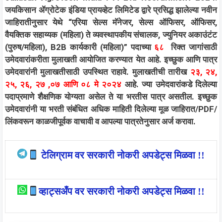
जयकिसान ॲग्रोटेक इंडिया प्रायव्हेट लिमिटेड
द्वारे प्रसिद्ध झालेल्या नवीन
जाहिरातीनुसार येथे “एरिया सेल्स मॅनेजर, सेल्स ऑफिसर, ऑफिसर,
वैयक्तिक सहाय्यक (महिला) ते व्यवस्थापकीय संचालक, ज्युनियर अकाउंटंट
(पुरुष/महिला), B2B कार्यकारी (महिला)” पदाच्या
६८
रिक्त जागांसाठी
उमेदवारांकरीता मुलाखती आयोजित करण्यात येत आहे. इच्छुक आणि पात्र
उमेदवारांनी मुलाखतीसाठी उपस्थित राहावे. मुलाखतीची तारीख
२३, २४,
२५, २६, २७ ,०७ आणि ०८ मे २०२४
आहे. ज्या उमेदवारांकडे दिलेल्या
पदाप्रमाणे शैक्षणिक योग्यता असेल ते या भरतीस पात्र असतील. इच्छुक
उमेदवारांनी या भरती संबंधित अधिक माहिती दिलेल्या मूळ जाहिरात/PDF/
लिंकवरून काळजीपूर्वक वाचावी व आपल्या पात्रतेनुसार अर्ज करावा.
टेलिग्राम वर सरकारी नोकरी अपडेट्स मिळवा !!
व्हाट्सअँप वर सरकारी नोकरी अपडेट्स मिळवा !!