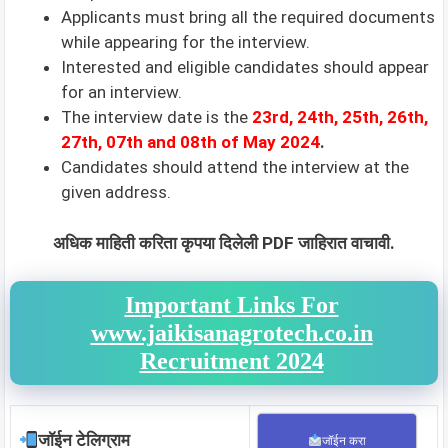
Applicants must bring all the required documents
while appearing for the interview.
Interested and eligible candidates should appear
for an interview.
The interview date is the
23rd, 24th, 25th, 26th,
27th, 07th and 08th
of May 2024
.
Candidates should attend the interview at the
given address.
अधिक माहिती करिता कृपया दिलेली PDF जाहिरात वाचावी.
Important Links For
www.jaikisanagrotech.co.in
Recruitment 2024
जॉईन टेलिग्राम
जॉईन करा