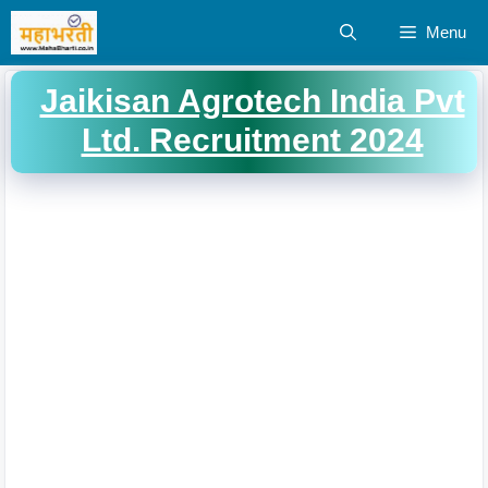
Skip
Menu
to
content
Jaikisan Agrotech India Pvt
Ltd. Recruitment 2024