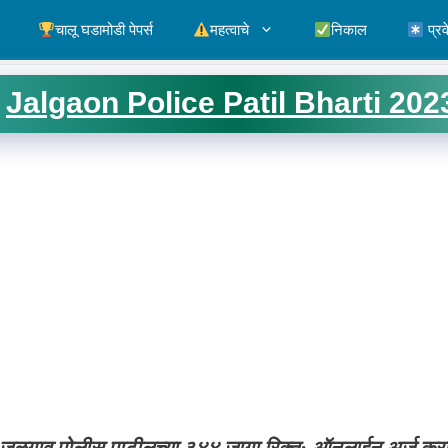
चालू घडामोडी पेपर्स
महत्वाचे
निकाल
प्रव
Jalgaon Police Patil Bharti 202