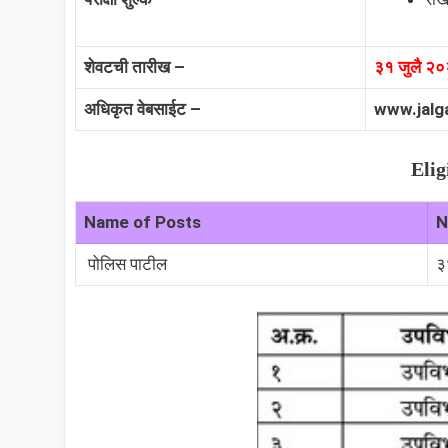
शेवटची तारीख –
३१ जुलै २
अधिकृत वेबसाईट –
www.jalg
Elig
Name of Posts
N
पोलिस पाटील
३