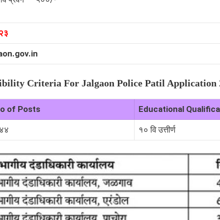
०२३
aon.gov.in
ibility Criteria For Jalgaon Police Patil Application
o of Posts
Educational Qualifica
४४
१० वि उत्तीर्ण