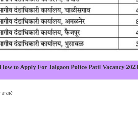
How to Apply For Jalgaon Police Patil Vacancy 202
 वाचावे.