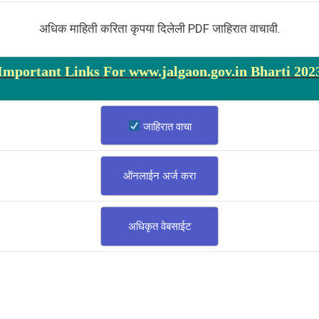
अधिक माहिती करिता कृपया दिलेली PDF जाहिरात वाचावी.
Important Links For www.jalgaon.gov.in Bharti 202
जाहिरात वाचा
ऑनलाईन अर्ज करा
अधिकृत वेबसाईट