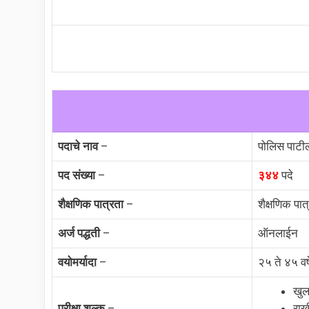
पदाचे नाव
–
पोलिस पाटी
पद संख्या
–
३४४
पदे
शैक्षणिक पात्रता
–
शैक्षणिक पात
अर्ज पद्धती
–
ऑनलाईन
वयोमर्यादा
–
२५ ते ४५ वर्ष
खुल
परीक्षा शुल्क
–
राख