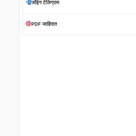
जॉईन टेलिग्राम
PDF जाहिरात