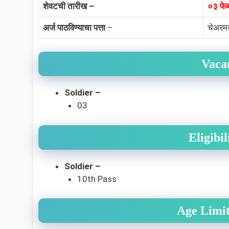
शेवटची तारीख –
०३ फेब
अर्ज पाठविण्याचा पत्ता
–
चेअरमन
Vaca
Soldier –
03
Eligibi
Soldier –
10th Pass
Age Limit