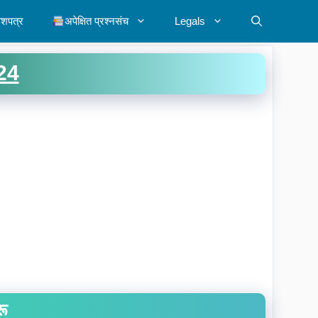
ेशपत्र
अपेक्षित प्रश्नसंच
Legals
24
रू