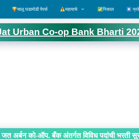
चालू घडामोडी पेपर्स
महत्वाचे
निकाल
प्रव
Jat Urban Co-op Bank Bharti 20
जत अर्बन को-ऑप. बँक अंतर्गत विविध पदांची भरती सु