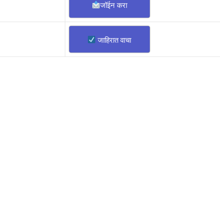
जॉईन करा
जाहिरात वाचा