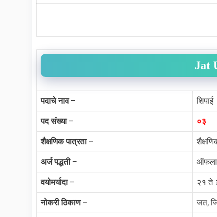
Jat 
पदाचे नाव
–
शिपाई
पद संख्या
–
०३
शैक्षणिक पात्रता
–
शैक्षण
अर्ज पद्धती
–
ऑफला
वयोमर्यादा
–
२१ ते ३
नोकरी ठिकाण
–
जत, जि