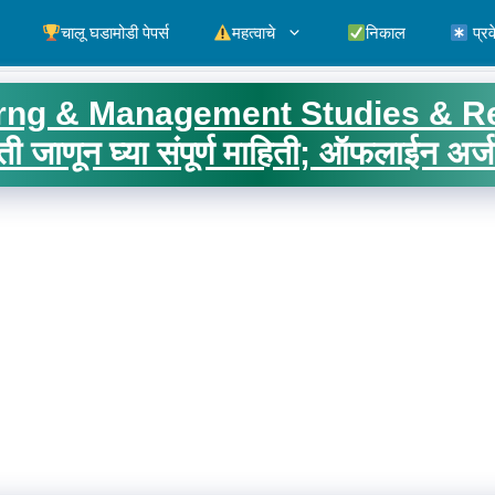
चालू घडामोडी पेपर्स
महत्वाचे
निकाल
प्रव
ng & Management Studies & Resear
ी जाणून घ्या संपूर्ण माहिती; ऑफलाईन अर्