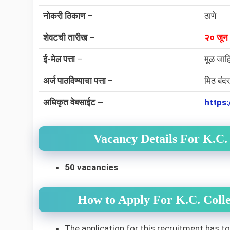
नोकरी ठिकाण
–
ठाणे
शेवटची तारीख –
२० जून
ई-मेल पत्ता
–
मूळ जाह
अर्ज पाठविण्याचा पत्ता
–
मिठ बंदर
अधिकृत वेबसाईट –
https
Vacancy Details For K.C.
50 vacancies
How to Apply For K.C. Coll
The application for this recruitment has t