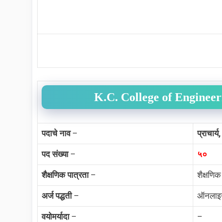
K.C. College of Enginee
पदाचे नाव
–
प्राचार्
पद संख्या
–
५०
शैक्षणिक पात्रता
–
शैक्षणिक
अर्ज पद्धती
–
ऑनलाइ
वयोमर्यादा
–
–