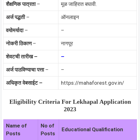
शैक्षणिक पात्रता
–
मूळ जाहिरात बघावी.
अर्ज पद्धती
–
ऑनलाइन
वयोमर्यादा
–
–
नोकरी ठिकाण
–
नागपूर
शेवटची तारीख –
–
अर्ज पाठविण्याचा पत्ता
–
–
अधिकृत वेबसाईट –
https://mahaforest.gov.in/
Eligibility Criteria For Lekhapal Application
2023
Name of
No of
Educational Qualification
Posts
Posts