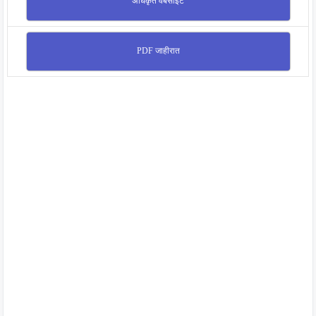
अधिकृत वेबसाईट
PDF जाहीरात