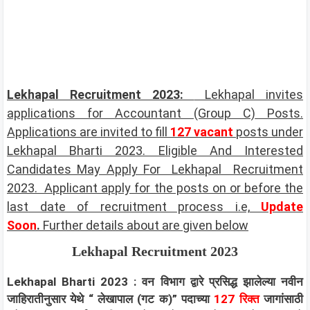
Lekhapal Recruitment 2023:
Lekhapal invites
applications for Accountant (Group C)
Posts.
Applications are invited to fill
127 vacant
posts under
Lekhapal Bharti 2023. Eligible And Interested
Candidates May Apply For Lekhapal Recruitment
2023. Applicant apply for the posts on or before the
last date of recruitment process i.e,
Update
Soon
.
Further details about are given below
Lekhapal Recruitment 2023
Lekhapal Bharti 2023 :
वन विभाग
द्वारे प्रसिद्ध झालेल्या नवीन
जाहिरातीनुसार येथे “
लेखापाल (गट क)
” पदाच्या
127 रिक्त
जागांसाठी