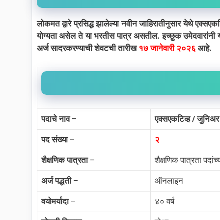
लोकमत द्वारे प्रसिद्ध झालेल्या नवीन जाहिरातीनुसार येथे एक्सएक
योग्यता असेल ते या भरतीस पात्र असतील. इच्छुक उमेदवारांनी 
अर्ज सादरकरण्याची शेवटची तारीख
१७ जानेवारी २०२६
आहे.
पदाचे नाव
–
एक्सएकटिव्ह / जुनिअर
पद संख्या
–
२
शैक्षणिक पात्रता
–
शैक्षणिक पात्रता पदां
अर्ज पद्धती
–
ऑनलाइन
वयोमर्यादा
–
४० वर्ष