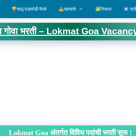
चालू घडामोडी पेपर्स
महत्वाचे
निकाल
प्रव
 गोवा भरती – Lokmat Goa Vacanc
Lokmat Goa अंतर्गत विविध पदांची भरती सुरू !