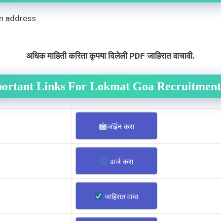
n address
अधिक माहिती करिता कृपया दिलेली PDF जाहिरात वाचावी.
ortant Links For Lokmat Goa Recruitmen
जॉईन करा
अर्ज करा
जाहिरात वाचा