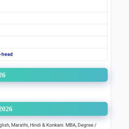
-head
26
2026
ish, Marathi, Hindi & Konkani. MBA, Degree /