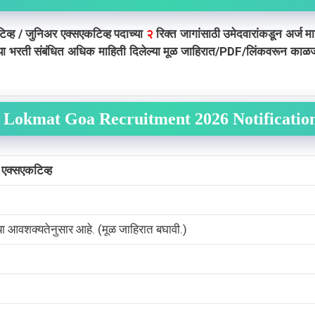
टिव्ह / जुनिअर एक्सएकटिव्ह पदाच्या
२
रिक्त जागांसाठी उमेदवारांकडून अर्ज माग
या भरती संबंधित अधिक माहिती दिलेल्या मूळ जाहिरात/PDF/लिंकवरून काळजीप
Lokmat Goa Recruitment 2026 Notificatio
 एक्सएकटिव्ह
च्या आवशक्यतेनुसार आहे. (मूळ जाहिरात बघावी.)