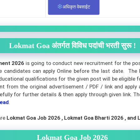
अधिकृत वेबसाईट
Lokmat Goa अंतर्गत विविध पदांची भरती सुरू !
tment 2026
is going to conduct new recruitment for the pos
ble candidates can apply Online before the last date. The 
ational qualifications for the given post will be eligible 
t from the original advertisement / PDF / link and apply ac
lly for further details & then apply through given link. Th
ead
.
are
Lokmat Goa
Job 2026 , Lokmat Goa Bharti 2026
, and
Lokmat Goa Job 2026