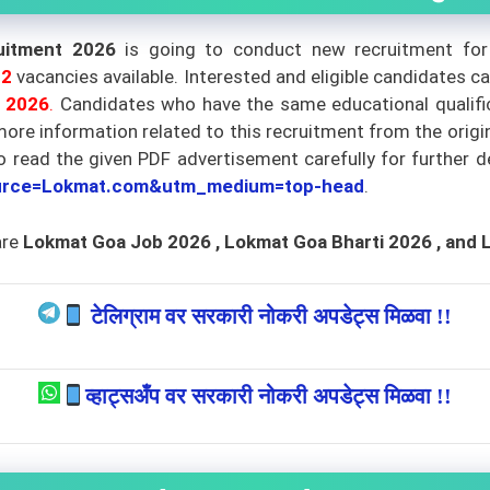
uitment 2026
is going to conduct new recruitment for
02
vacancies available. Interested and eligible candidates c
y 2026
.
Candidates who have the same educational qualificat
ore information related to this recruitment from the origin
to read the given PDF advertisement carefully for further de
source=Lokmat.com&utm_medium=top-head
.
are
Lokmat Goa
Job 2026 , Lokmat Goa Bharti 2026
, and
टेलिग्राम वर सरकारी नोकरी अपडेट्स मिळवा !!
व्हाट्सअँप वर सरकारी नोकरी अपडेट्स मिळवा !!