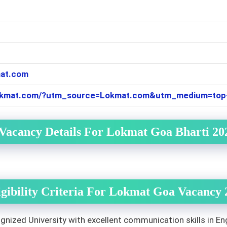
at.com
.lokmat.com/?utm_source=Lokmat.com&utm_medium=top
Vacancy Details For Lokmat Goa Bharti 20
igibility Criteria For Lokmat Goa Vacancy 
ized University with excellent communication skills in Engl