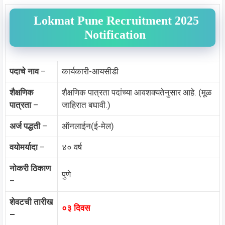
Lokmat Pune Recruitment 2025
Notification
पदाचे नाव
–
कार्यकारी-आयसीडी
शैक्षणिक
शैक्षणिक पात्रता पदांच्या आवशक्यतेनुसार आहे. (मूळ
पात्रता
–
जाहिरात बघावी.)
अर्ज पद्धती
–
ऑनलाईन(ई-मेल)
वयोमर्यादा
–
४० वर्ष
नोकरी ठिकाण
पुणे
–
शेवटची तारीख
०३ दिवस
–