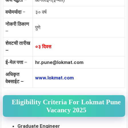
अर्ज पद्धती
–
ऑनलाईन(ई-मेल)
वयोमर्यादा
–
३० वर्ष
नोकरी ठिकाण
पुणे
–
शेवटची तारीख
०३ दिवस
–
ई-मेल पत्ता
–
hr.pune@lokmat.com
अधिकृत
www.lokmat.com
वेबसाईट –
Eligibility Criteria For Lokmat Pune
Vacancy 2025
Graduate Engineer