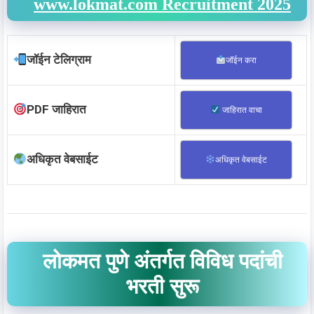
www.lokmat.com Recruitment 2025
जॉईन टेलिग्राम
जॉईन करा
PDF जाहिरात
जाहिरात वाचा
अधिकृत वेबसाईट
अधिकृत वेबसाईट
लोकमत पुणे अंतर्गत विविध पदांची
भरती सुरू