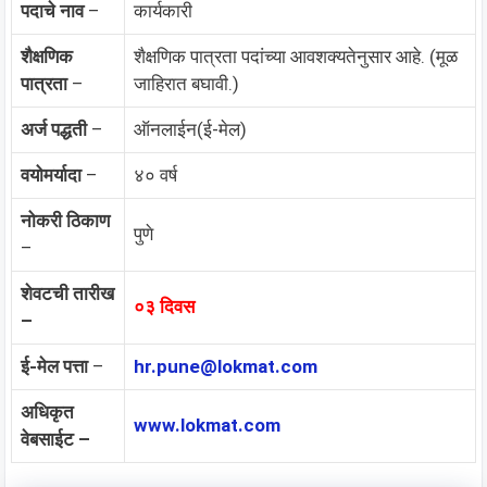
पदाचे नाव
–
कार्यकारी
शैक्षणिक
शैक्षणिक पात्रता पदांच्या आवशक्यतेनुसार आहे. (मूळ
पात्रता
–
जाहिरात बघावी.)
अर्ज पद्धती
–
ऑनलाईन(ई-मेल)
वयोमर्यादा
–
४० वर्ष
नोकरी ठिकाण
पुणे
–
शेवटची तारीख
०३ दिवस
–
ई-मेल पत्ता
–
hr.pune@lokmat.com
अधिकृत
www.lokmat.com
वेबसाईट –