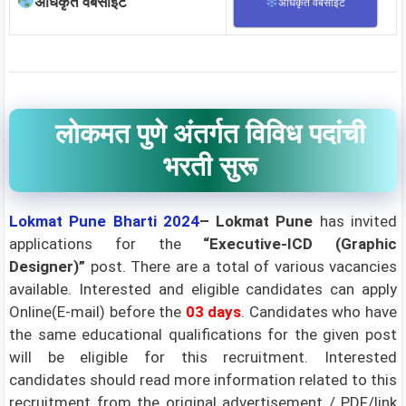
अधिकृत वेबसाईट
अधिकृत वेबसाईट
लोकमत पुणे अंतर्गत विविध पदांची
भरती सुरू
Lokmat Pune Bharti 2024
–
Lokmat Pune
has invited
applications for the
“
Executive-ICD (Graphic
Designer)
”
post. There are a total of various vacancies
available. Interested and eligible candidates can apply
Online(E-mail) before the
03 days
.
Candidates who have
the same educational qualifications for the given post
will be eligible for this recruitment. Interested
candidates should read more information related to this
recruitment from the original advertisement / PDF/link