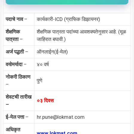
पदाचे नाव
–
कार्यकारी-ICD (ग्राफिक डिझायनर)
शैक्षणिक
शैक्षणिक पात्रता पदांच्या आवशक्यतेनुसार आहे. (मूळ
पात्रता
–
जाहिरात बघावी.)
अर्ज पद्धती
–
ऑनलाईन(ई-मेल)
वयोमर्यादा
–
४० वर्ष
नोकरी ठिकाण
पुणे
–
शेवटची तारीख
०३ दिवस
–
ई-मेल पत्ता
–
hr.pune@lokmat.com
अधिकृत
www.lokmat.com