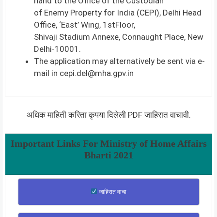
hand to the Office of the Custodian
of Enemy Property for India (CEPI), Delhi Head
Office, ‘East’ Wing, 1stFloor,
Shivaji Stadium Annexe, Connaught Place, New
Delhi-10001.
The application may alternatively be sent via e-
mail in
cepi.del@mha.gpv.in
अधिक माहिती करिता कृपया दिलेली PDF जाहिरात वाचावी.
Important Links For
Ministry of Home Affairs
Bharti 2021
जाहिरात वाचा