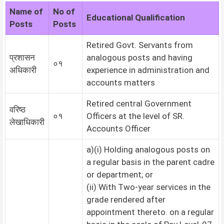
Name of
No of
Educational Qualification
Posts
Posts
Retired Govt. Servants from
प्रशासन
analogous posts and having
०१
अधिकारी
experience in administration and
accounts matters
Retired central Government
वरिष्ठ
०१
Officers at the level of SR.
लेखाधिकारी
Accounts Officer
a)(i) Holding analogous posts on
a regular basis in the parent cadre
or department; or
(ii) With Two-year services in the
grade rendered after
appointment thereto. on a regular