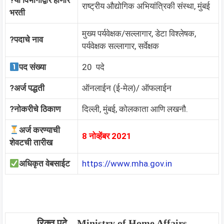
?या विभागाद्वारे होणार
राष्ट्रीय औद्योगिक अभियांत्रिकी संस्था, मुंबई
भरती
मुख्य पर्यवेक्षक/सल्लागार, डेटा विश्लेषक,
?️पदाचे नाव
पर्यवेक्षक सल्लागार, सर्वेक्षक
पद संख्या
20 पदे
?अर्ज पद्धती
ऑनलाईन (ई-मेल)/ ऑफलाईन
?नोकरीचे ठिकाण
दिल्ली, मुंबई, कोलकाता आणि लखनौ.
अर्ज करण्याची
8 नोव्हेंबर 2021
शेवटची तारीख
अधिकृत वेबसाईट
https://www.mha.gov.in
रिक्त पदे – Ministry of Home Affairs