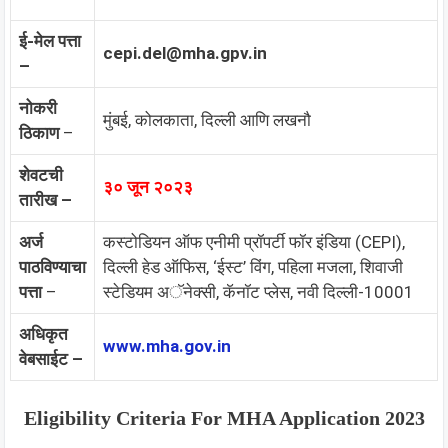
ई-मेल पत्ता
cepi.del@mha.gpv.in
–
नोकरी
मुंबई, कोलकाता, दिल्ली आणि लखनौ
ठिकाण
–
शेवटची
३० जून २०२३
तारीख –
अर्ज
कस्टोडियन ऑफ एनीमी प्रॉपर्टी फॉर इंडिया (CEPI),
पाठविण्याचा
दिल्ली हेड ऑफिस, ‘ईस्ट’ विंग, पहिला मजला, शिवाजी
पत्ता
–
स्टेडियम अॅनेक्सी, कॅनॉट प्लेस, नवी दिल्ली-10001
अधिकृत
www.mha.gov.in
वेबसाईट –
Eligibility Criteria For
MHA
Application 2023