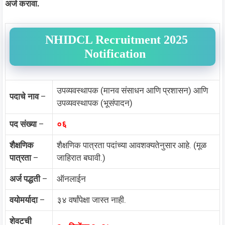
अर्ज करावा.
NHIDCL Recruitment 2025
Notification
उपव्यवस्थापक (मानव संसाधन आणि प्रशासन) आणि
पदाचे नाव
–
उपव्यवस्थापक (भूसंपादन)
पद संख्या
–
०६
शैक्षणिक
शैक्षणिक पात्रता पदांच्या आवशक्यतेनुसार आहे. (मूळ
पात्रता
–
जाहिरात बघावी.)
अर्ज पद्धती
–
ऑनलाईन
वयोमर्यादा
–
३४ वर्षांपेक्षा जास्त नाही.
शेवटची