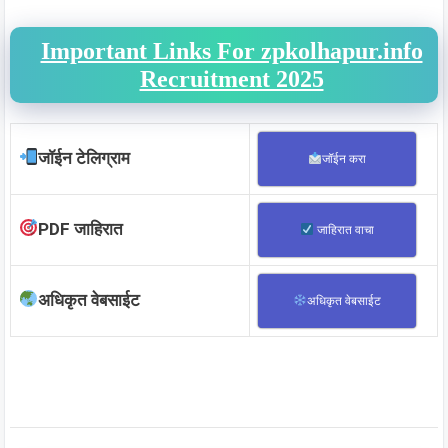
Important Links For zpkolhapur.info
Recruitment 2025
जॉईन टेलिग्राम
जॉईन करा
PDF जाहिरात
जाहिरात वाचा
अधिकृत वेबसाईट
अधिकृत वेबसाईट