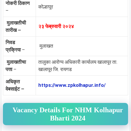
नोकरी ठिकाण
कोल्हापूर
–
मुलाखतीची
२३ फेब्रुवारी २०२४
तारीख –
निवड
मुलाखत
प्रक्रिया
–
मुलाखतीचा
तालुका आरोग्य अधिकारी कार्यालय खालापूर ता.
पत्ता
–
खालापूर जि. रायगड
अधिकृत
https://www.zpkolhapur.info/
वेबसाईट –
Vacancy Details For NHM Kolhapur
Bharti 2024