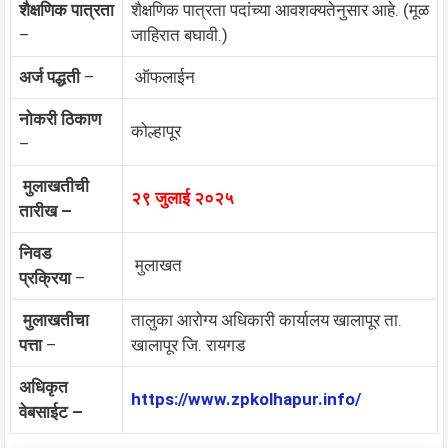
शैक्षणिक पात्रता
शैक्षणिक पात्रता पदांच्या आवशक्यतेनुसार आहे. (मूळ
–
जाहिरात बघावी.)
अर्ज पद्धती
–
ऑफलाईन
नोकरी ठिकाण
कोल्हापूर
–
मुलाखतीची
२९ जुलाई २०२५
तारीख –
निवड
मुलाखत
प्रक्रिया
–
मुलाखतीचा
तालुका आरोग्य अधिकारी कार्यालय खालापूर ता.
पत्ता
–
खालापूर जि. रायगड
अधिकृत
https://www.zpkolhapur.info/
वेबसाईट –