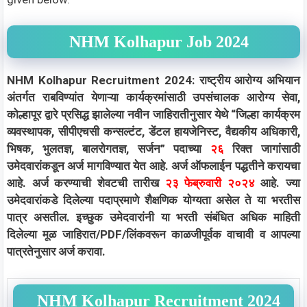
NHM Kolhapur Job 2024
NHM Kolhapur Recruitment 2024: राष्ट्रीय आरोग्य अभियान
अंतर्गत राबविण्यांत येणाऱ्या कार्यक्रमांसाठी उपसंचालक आरोग्य सेवा,
कोल्हापूर द्वारे प्रसिद्ध झालेल्या नवीन जाहिरातीनुसार येथे “जिल्हा कार्यक्रम
व्यवस्थापक, सीपीएचसी कन्सल्टंट, डेंटल हायजेनिस्ट, वैद्यकीय अधिकारी,
भिषक, भुलतज्ञ, बालरोगतज्ञ, सर्जन” पदाच्या
२६
रिक्त जागांसाठी
उमेदवारांकडून अर्ज मागविण्यात येत आहे. अर्ज ऑफलाईन पद्धतीने करायचा
आहे. अर्ज करण्याची शेवटची तारीख
२३ फेब्रुवारी २०२४
आहे. ज्या
उमेदवारांकडे दिलेल्या पदाप्रमाणे शैक्षणिक योग्यता असेल ते या भरतीस
पात्र असतील. इच्छुक उमेदवारांनी या भरती संबंधित अधिक माहिती
दिलेल्या मूळ जाहिरात/PDF/लिंकवरून काळजीपूर्वक वाचावी व आपल्या
पात्रतेनुसार अर्ज करावा.
NHM Kolhapur Recruitment 2024