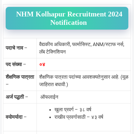
NHM Kolhapur Recruitment 2024
Notification
वैद्यकीय अधिकारी, फार्मासिस्ट, ANM/स्टाफ नर्स,
पदाचे नाव
–
लॅब टेक्निशियन
पद संख्या
–
०४
शैक्षणिक पात्रता
शैक्षणिक पात्रता पदांच्या आवशक्यतेनुसार आहे. (मूळ
–
जाहिरात बघावी.)
अर्ज पद्धती
–
ऑफलाईन
खुला प्रवर्ग – ३८ वर्ष
वयोमर्यादा
–
राखीव प्रवर्गासाठी – ४३ वर्ष