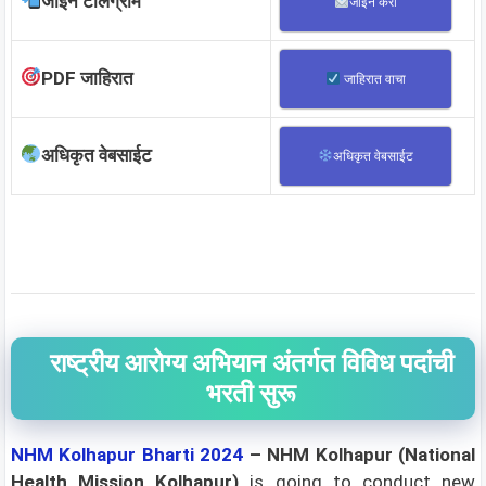
जॉईन टेलिग्राम
जॉईन करा
PDF जाहिरात
जाहिरात वाचा
अधिकृत वेबसाईट
अधिकृत वेबसाईट
राष्ट्रीय आरोग्य अभियान अंतर्गत विविध पदांची
भरती सुरू
NHM Kolhapur Bharti 2024
– NHM Kolhapur (National
Health Mission Kolhapur)
is going to conduct new