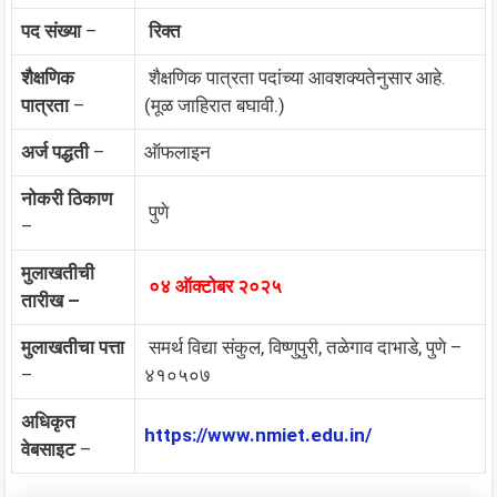
पद संख्या
–
रिक्त
शैक्षणिक
शैक्षणिक पात्रता पदांच्या आवशक्यतेनुसार आहे.
पात्रता
–
(मूळ जाहिरात बघावी.)
अर्ज पद्धती
–
ऑफलाइन
नोकरी ठिकाण
पुणे
–
मुलाखतीची
०४ ऑक्टोबर २०२५
तारीख –
मुलाखतीचा पत्ता
समर्थ विद्या संकुल, विष्णुपुरी, तळेगाव दाभाडे, पुणे –
–
४१०५०७
अधिकृत
https://www.nmiet.edu.in/
वेबसाइट
–