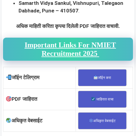
Samarth Vidya Sankul, Vishnupuri, Talegaon
Dabhade, Pune – 410507
.
अधिक माहिती करिता कृपया दिलेली PDF जाहिरात वाचावी.
Important Links For NMIET
Recruitment 2025
जॉईन टेलिग्राम
जॉईन करा
PDF जाहिरात
जाहिरात वाचा
अधिकृत वेबसाईट
अधिकृत वेबसाईट