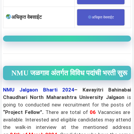
अधिकृत वेबसाईट
अधिकृत वेबसाईट
NMU जळगाव अंतर्गत विविध पदांची भरती सुरू
NMU Jalgaon
Bharti 2024
– Kavayitri Bahinabai
Chaudhari North Maharashtra University Jalgaon
is
going to conducted new recruitment for the posts of
“Project Fellow”
.
There are total of
06
Vacancies are
available. Interested and eligible candidates may attend
the walk-in interview at the mentioned address