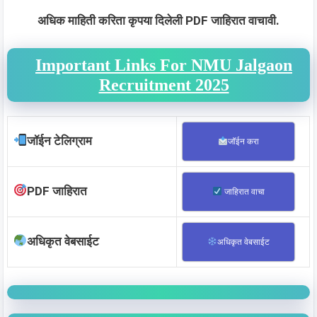
अधिक माहिती करिता कृपया दिलेली PDF जाहिरात वाचावी.
Important Links For NMU Jalgaon
Recruitment 2025
जॉईन टेलिग्राम
जॉईन करा
PDF जाहिरात
जाहिरात वाचा
अधिकृत वेबसाईट
अधिकृत वेबसाईट