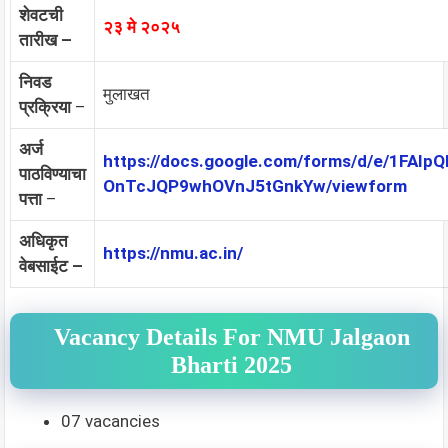
शेवटची
२३ मे २०२५
तारीख –
निवड
मुलाखत
प्रक्रिया
–
अर्ज
https://docs.google.com/forms/d/e/1FA
पाठविण्याचा
OnTcJQP9whOVnJ5tGnkYw/viewform
पत्ता
–
अधिकृत
https://nmu.ac.in/
वेबसाईट –
Vacancy Details For NMU Jalgaon
Bharti 2025
07 vacancies