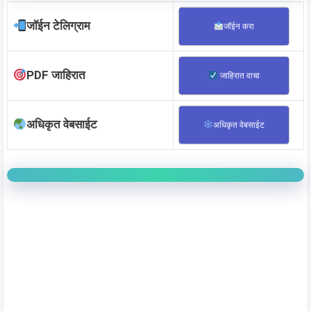
जॉईन टेलिग्राम
जॉईन करा
PDF जाहिरात
जाहिरात वाचा
अधिकृत वेबसाईट
अधिकृत वेबसाईट