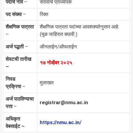
पदाचे नाव
–
सरावाचे प्राध्यापक
पद संख्या
–
रिक्त
शैक्षणिक पात्रता
शैक्षणिक पात्रता पदांच्या आवशक्यतेनुसार आहे.
–
(मूळ जाहिरात बघावी.)
अर्ज पद्धती
–
ऑनलाईन/ऑफलाईन
शेवटची तारीख
१७ नोव्हेंबर २०२५
–
निवड
मुलाखत
प्रक्रिया
–
अर्ज पाठविण्याचा
registrar@nmu.ac.in
पत्ता
–
अधिकृत
https://nmu.ac.in/
वेबसाईट –