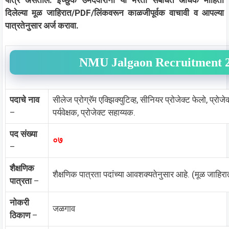
पात्र असतील. इच्छुक उमेदवारांनी या भरती संबंधित अधिक माहिती
दिलेल्या मूळ जाहिरात/PDF/लिंकवरून काळजीपूर्वक वाचावी व आपल्या
पात्रतेनुसार अर्ज करावा.
NMU Jalgaon Recruitment 2
पदाचे नाव
सीलेज प्रोग्रॅम एक्झिक्युटिव्ह, सीनियर प्रोजेक्ट फेलो, प्
–
पर्यवेक्षक, प्रोजेक्ट सहाय्यक.
पद संख्या
०७
–
शैक्षणिक
शैक्षणिक पात्रता पदांच्या आवशक्यतेनुसार आहे. (मूळ जाहिरा
पात्रता
–
नोकरी
जळगाव
ठिकाण
–