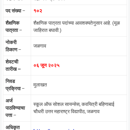
पद संख्या
–
१०२
शैक्षणिक
शैक्षणिक पात्रता पदांच्या आवशक्यतेनुसार आहे. (मूळ
पात्रता
–
जाहिरात बघावी.)
नोकरी
जळगाव
ठिकाण
–
शेवटची
०६ जून २०२५
तारीख –
निवड
मुलाखत
प्रक्रिया
–
अर्ज
स्कूल ऑफ सोशल सायन्सेस, कवयित्री बहिणाबाई
पाठविण्याचा
चौधरी उत्तर महाराष्ट्र विद्यापीठ, जळगाव
पत्ता
–
अधिकृत