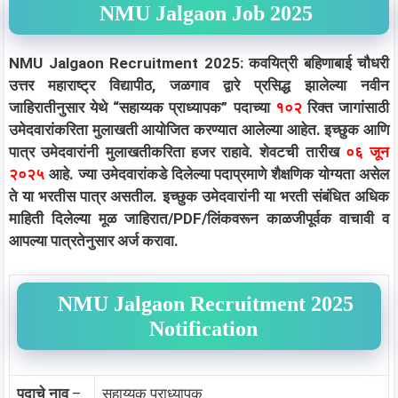
NMU Jalgaon Job 2025
NMU Jalgaon Recruitment 2025: कवयित्री बहिणाबाई चौधरी
उत्तर महाराष्ट्र विद्यापीठ, जळगाव द्वारे प्रसिद्ध झालेल्या नवीन
जाहिरातीनुसार येथे “सहाय्यक प्राध्यापक” पदाच्या
१०२
रिक्त जागांसाठी
उमेदवारांकरिता मुलाखती आयोजित करण्यात आलेल्या आहेत. इच्छुक आणि
पात्र उमेदवारांनी मुलाखतीकरिता हजर राहावे. शेवटची तारीख
०६ जून
२०२५
आहे. ज्या उमेदवारांकडे दिलेल्या पदाप्रमाणे शैक्षणिक योग्यता असेल
ते या भरतीस पात्र असतील. इच्छुक उमेदवारांनी या भरती संबंधित अधिक
माहिती दिलेल्या मूळ जाहिरात/PDF/लिंकवरून काळजीपूर्वक वाचावी व
आपल्या पात्रतेनुसार अर्ज करावा.
NMU Jalgaon Recruitment 2025
Notification
पदाचे नाव
–
सहाय्यक प्राध्यापक