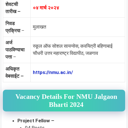
शेवटची
०४ मार्च २०२४
तारीख –
निवड
मुलाखत
प्रक्रिया
–
अर्ज
स्कूल ऑफ सोशल सायन्सेस, कवयित्री बहिणाबाई
पाठविण्याचा
चौधरी उत्तर महाराष्ट्र विद्यापीठ, जळगाव
पत्ता
–
अधिकृत
https://nmu.ac.in/
वेबसाईट –
Vacancy Details For NMU Jalgaon
Bharti 2024
Project Fellow –
04 Posts