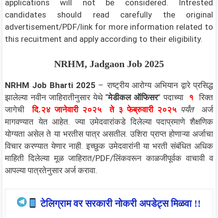
applications will not be considered. Intrested
candidates should read carefully the original
advertisement/PDF/link for more information related to
this recuitment and apply according to their eligibility.
NRHM, Jadgaon Job 2025
NRHM Job
Bharti 2025
– राष्ट्रीय आरोग्य अभियान द्वारे प्रसिद्ध
झालेल्या नवीन जाहिरातीनुसार येथे “
मेडीकल ऑफिसर
” पदाच्या
१
रिक्त
जागेची
दि.२४ जानेवारी २०२५ ते ३ फेब्रुवारी २०२५
पर्यंत
अर्ज
मागवण्यात येत आहेत. ज्या उमेदवारांकडे दिलेल्या पदाप्रमाणे शैक्षणिक
योग्यता असेल ते या भरतीस पात्र असतील. उशिरा प्राप्त होणाऱ्या अर्जाचा
विचार करण्यात येणार नाही. इच्छुक उमेदवारांनी या भरती संबंधित अधिक
माहिती दिलेल्या मूळ जाहिरात/PDF/लिंकवरून काळजीपूर्वक वाचावी व
आपल्या पात्रतेनुसार अर्ज करावा.
टेलिग्राम वर सरकारी नोकरी अपडेट्स मिळवा !!