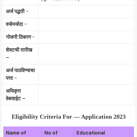
अर्ज पद्धती
–
वयोमर्यादा
–
नोकरी ठिकाण
–
शेवटची तारीख
–
अर्ज पाठविण्याचा
पत्ता
–
अधिकृत
वेबसाईट –
Eligibility Criteria For — Application 2023
Name of
No of
Educational