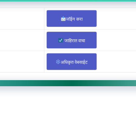
जॉईन करा
जाहिरात वाचा
अधिकृत वेबसाईट