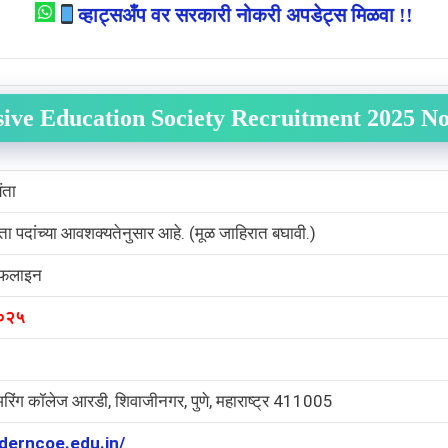
व्हाट्सअँप वर सरकारी नोकरी अपडेट्स मिळवा !!
sive Education Society Recruitment 2025 No
ंता
रता पदांच्या आवशक्यतेनुसार आहे. (मूळ जाहिरात बघावी.)
फलाइन
 २०२५
अरिंग कॉलेज आरडी, शिवाजीनगर, पुणे, महाराष्ट्र 411005
derncoe.edu.in/