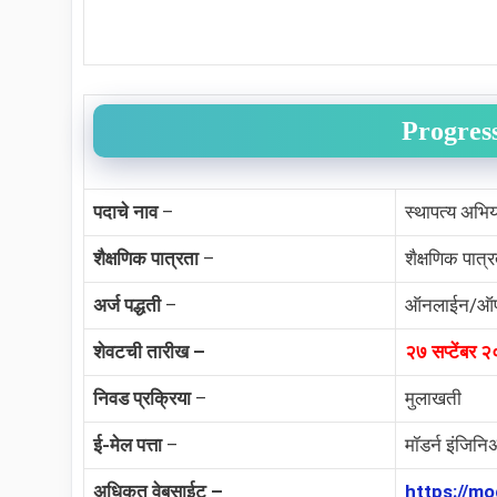
Progres
पदाचे नाव
–
स्थापत्य अभिय
शैक्षणिक पात्रता
–
शैक्षणिक पात्
अर्ज पद्धती
–
ऑनलाईन/ऑ
शेवटची तारीख –
२७ सप्टेंबर
निवड प्रक्रिया
–
मुलाखती
ई-मेल पत्ता
–
मॉडर्न इंजिनि
अधिकृत वेबसाईट –
https://mo