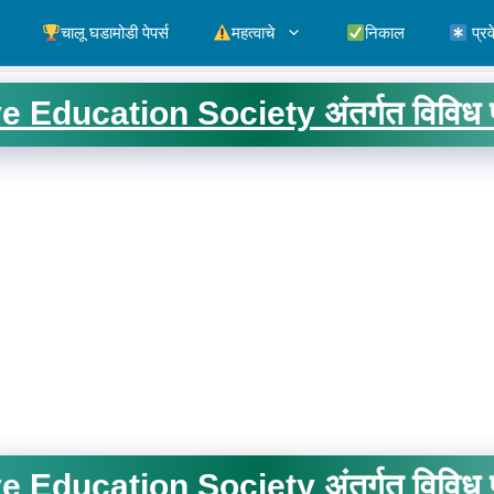
चालू घडामोडी पेपर्स
महत्वाचे
निकाल
प्रव
Education Society अंतर्गत विविध पद
Education Society अंतर्गत विविध पद