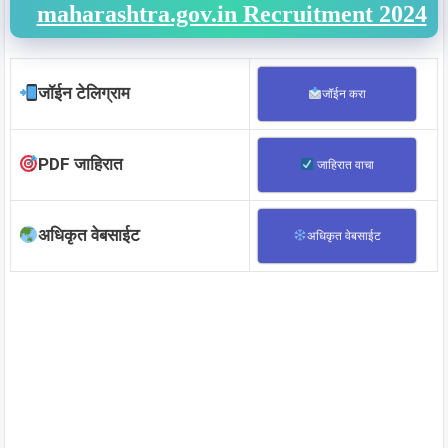
maharashtra.gov.in Recruitment 2024
जॉईन टेलिग्राम
जॉईन करा
PDF जाहिरात
जाहिरात वाचा
अधिकृत वेबसाईट
अधिकृत वेबसाईट