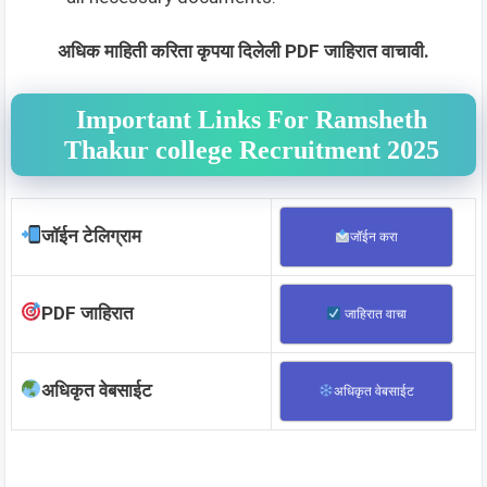
अधिक माहिती करिता कृपया दिलेली PDF जाहिरात वाचावी.
Important Links For Ramsheth
Thakur college Recruitment 2025
जॉईन टेलिग्राम
जॉईन करा
PDF जाहिरात
जाहिरात वाचा
अधिकृत वेबसाईट
अधिकृत वेबसाईट