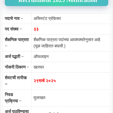
Recruitment 2025 Notification
पदाचे नाव
–
असिस्टंट प्रोफ़ेसर
पद संख्या
–
३३
शैक्षणिक पात्रता
शैक्षणिक पात्रता पदांच्या आवशक्यतेनुसार आहे.
–
(मूळ जाहिरात बघावी.)
अर्ज पद्धती
–
ऑफलाइन
नोकरी ठिकाण
–
खारघर
शेवटची तारीख
२९मार्च २०२५
–
निवड
मुलाखत
प्रक्रिया
–
अर्ज पाठविण्याचा