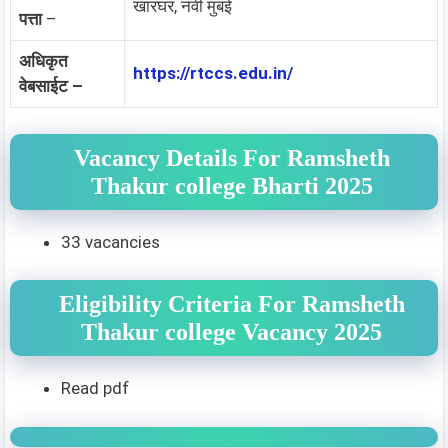
खारघर, नवी मुंबई
पत्ता
–
अधिकृत
https://rtccs.edu.in/
वेबसाईट –
Vacancy Details For Ramsheth
Thakur college Bharti 2025
33 vacancies
Eligibility Criteria For Ramsheth
Thakur college Vacancy 2025
Read pdf