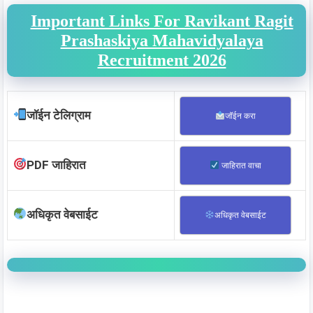
Important Links For Ravikant Ragit
Prashaskiya Mahavidyalaya
Recruitment 2026
जॉईन टेलिग्राम
जॉईन करा
PDF जाहिरात
जाहिरात वाचा
अधिकृत वेबसाईट
अधिकृत वेबसाईट