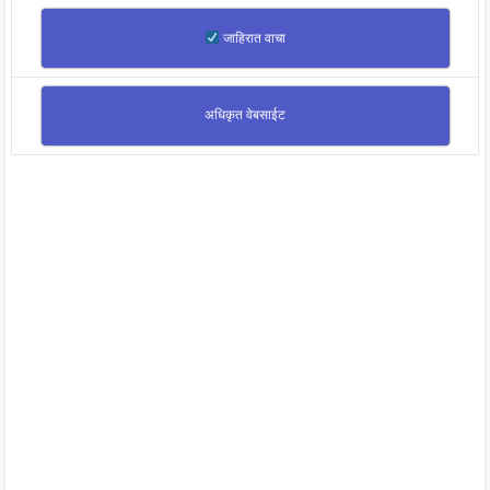
जाहिरात वाचा
अधिकृत वेबसाईट