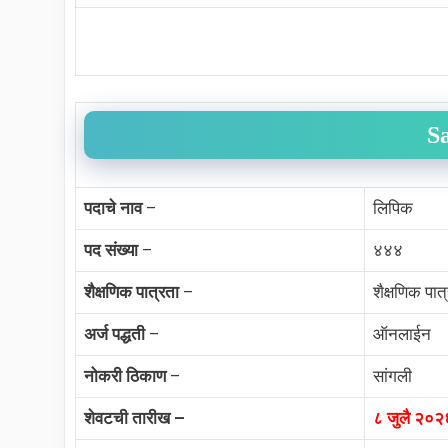
S
पदाचे नाव
–
लिपिक
पद संख्या
–
४४४
शैक्षणिक पात्रता
–
शैक्षणिक पात
अर्ज पद्धती
–
ऑनलाईन
नोकरी ठिकाण
–
सांगली
शेवटची तारीख –
८ जुलै २०२