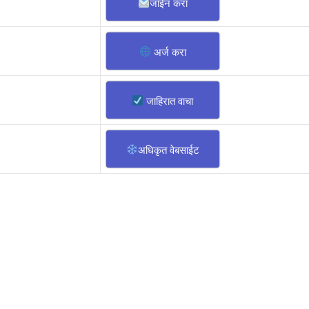
जॉईन करा
अर्ज करा
जाहिरात वाचा
अधिकृत वेबसाईट