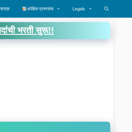
ेशपत्र
अपेक्षित प्रश्नसंच
Legals
दांची भरती सुरू!!