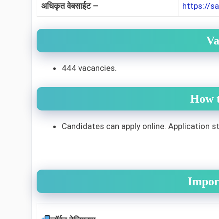
अधिकृत वेबसाईट –
https://sa
Va
444 vacancies.
How t
Candidates can apply online. Application s
Impor