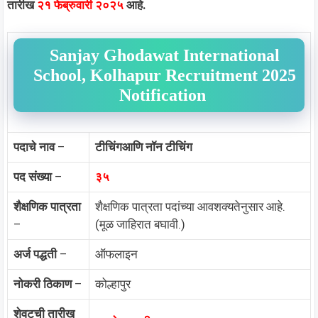
तारीख
२१ फेब्रुवारी २०२५
आहे.
Sanjay Ghodawat International
School, Kolhapur Recruitment 2025
Notification
पदाचे नाव
–
टीचिंगआणि नॉन टीचिंग
पद संख्या
–
३५
शैक्षणिक पात्रता
शैक्षणिक पात्रता पदांच्या आवशक्यतेनुसार आहे.
–
(मूळ जाहिरात बघावी.)
अर्ज पद्धती
–
ऑफलाइन
नोकरी ठिकाण
–
कोल्हापुर
शेवटची तारीख