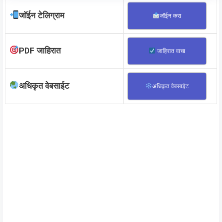
जॉईन टेलिग्राम
जॉईन करा
PDF जाहिरात
जाहिरात वाचा
अधिकृत वेबसाईट
अधिकृत वेबसाईट