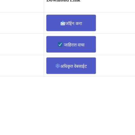
जॉईन करा
जाहिरात वाचा
अधिकृत वेबसाईट