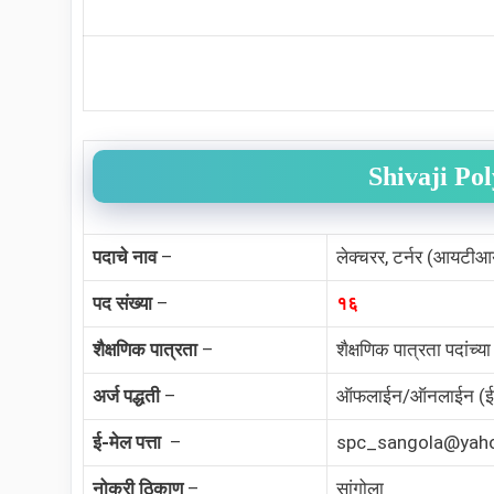
Shivaji Po
पदाचे नाव
–
लेक्चरर, टर्नर (आयटीआय 
पद संख्या
–
१६
शैक्षणिक पात्रता
–
शैक्षणिक पात्रता पदांच्
अर्ज पद्धती
–
ऑफलाईन/ऑनलाईन (ई-
ई-मेल पत्ता
–
spc_sangola@yah
नोकरी ठिकाण
–
सांगोला