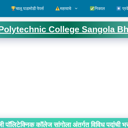
चालू घडामोडी पेपर्स
महत्वाचे
निकाल
प्रव
 Polytechnic College Sangola Bh
ी पॉलिटेक्निक कॉलेज सांगोला अंतर्गत विविध पदांची भ