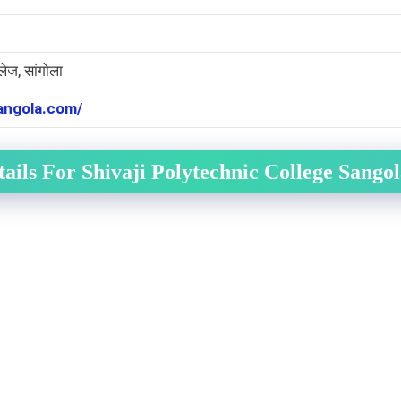
ेज, सांगोला
angola.com/
ails For Shivaji Polytechnic College Sango