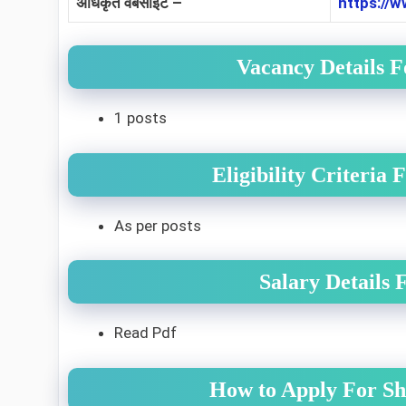
अधिकृत वेबसाईट –
https://w
Vacancy Details 
1 posts
Eligibility Criteri
As per posts
Salary Details
Read Pdf
How to Apply For Sh