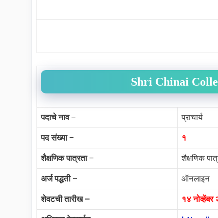
Shri Chinai Col
पदाचे नाव
–
प्राचार्य
पद संख्या
–
१
शैक्षणिक पात्रता
–
शैक्षणिक पात
अर्ज पद्धती
–
ऑनलाइन
शेवटची तारीख –
१४ नोव्हेंब