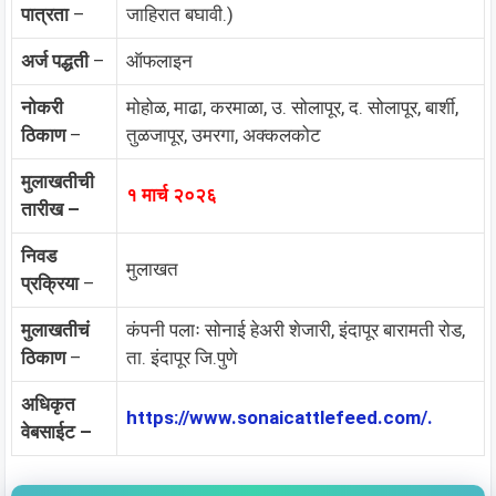
पात्रता
–
जाहिरात बघावी.)
अर्ज पद्धती
–
ऑफलाइन
नोकरी
मोहोळ, माढा, करमाळा, उ. सोलापूर, द. सोलापूर, बार्शी,
ठिकाण
–
तुळजापूर, उमरगा, अक्कलकोट
मुलाखतीची
१ मार्च २०२६
तारीख –
निवड
मुलाखत
प्रक्रिया
–
मुलाखतीचं
कंपनी पलाः सोनाई हेअरी शेजारी, इंदापूर बारामती रोड,
ठिकाण
–
ता. इंदापूर जि.पुणे
अधिकृत
https://www.sonaicattlefeed.com/.
वेबसाईट –