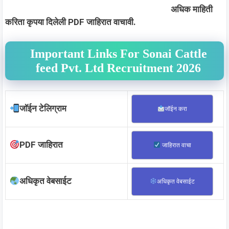
अधिक माहिती
करिता कृपया दिलेली PDF जाहिरात वाचावी.
Important Links For Sonai Cattle
feed Pvt. Ltd Recruitment 2026
जॉईन टेलिग्राम
जॉईन करा
PDF जाहिरात
जाहिरात वाचा
अधिकृत वेबसाईट
अधिकृत वेबसाईट