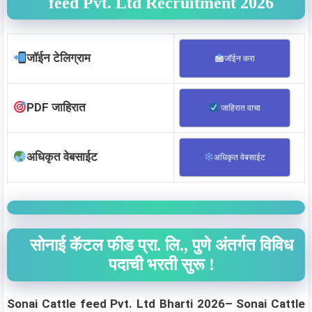
feed Pvt. Ltd Recruitment 2026
जॉईन टेलिग्राम
जॉईन करा
PDF जाहिरात
जाहिरात वाचा
अधिकृत वेबसाईट
अधिकृत वेबसाईट
सोनाई कॅटल फीड प्रा. लि., पुणे अंतर्गत विविध
पदाची भरती सुरू !
Sonai Cattle feed Pvt. Ltd Bharti 2026– Sonai Cattle