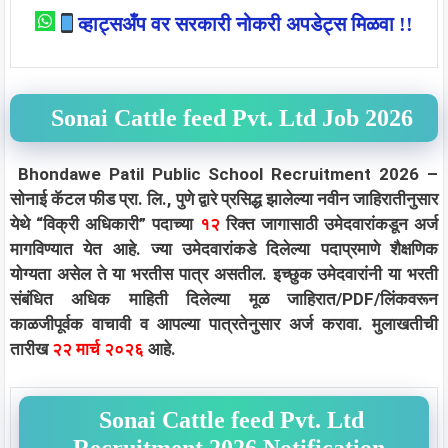
व्हाट्सअँप वर सरकारी नोकरी अपडेट्स मिळवा !!
Sonai Cattle feed Pvt. Ltd Job 2026
Bhondawe Patil Public School Recruitment 2026 –
सोनाई कॅटल फीड प्रा. लि., पुणे द्वारे प्रसिद्ध झालेल्या नवीन जाहिरातीनुसार
येथे “विक्री अधिकारी” पदाच्या
१२
रिक्त जागासाठी उमेदवारांकडून अर्ज
मागविण्यात येत आहे. ज्या उमेदवारांकडे दिलेल्या पदाप्रमाणे शैक्षणिक
योग्यता असेल ते या भरतीस पात्र असतील. इच्छुक उमेदवारांनी या भरती
संबंधित अधिक माहिती दिलेल्या मूळ जाहिरात/PDF/लिंकवरून
काळजीपूर्वक वाचावी व आपल्या पात्रतेनुसार अर्ज करावा. मुलाखतीची
तारीख
२२ मार्च २०२६
आहे.
Sonai Cattle feed Pvt. Ltd