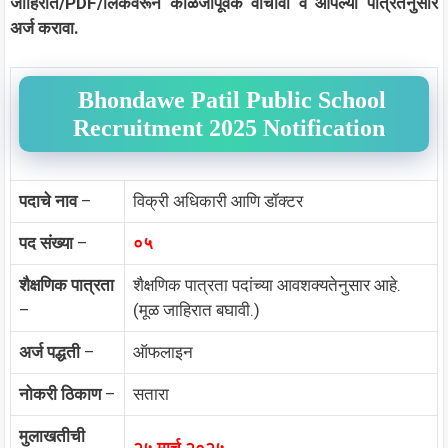
जाहिरात/PDF/लिंकवरून काळजीपूर्वक वाचावी व आपल्या पात्रतेनुसार
अर्ज करावा.
Bhondawe Patil Public School
Recruitment 2025 Notification
पदाचे नाव
–
विक्री अधिकारी आणि डॉक्टर
पद संख्या
–
०५
शैक्षणिक पात्रता
शैक्षणिक पात्रता पदांच्या आवशक्यतेनुसार आहे.
–
(मूळ जाहिरात बघावी.)
अर्ज पद्धती
–
ऑफलाइन
नोकरी ठिकाण
–
सतारा
मुलाखतीची
२५ मार्च २०२५