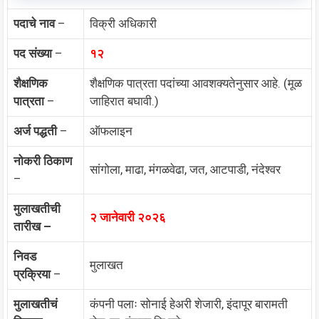
पदाचे नाव
–
विक्री अधिकारी
पद संख्या
–
१२
शैक्षणिक
शैक्षणिक पात्रता पदांच्या आवशक्यतेनुसार आहे. (मूळ
पात्रता
–
जाहिरात बघावी.)
अर्ज पद्धती
–
ऑफलाइन
नोकरी ठिकाण
सांगोला, माढा, मंगळवेढा, जत, आटपाडी, नंदेश्वर
–
मुलाखतीची
२ जानेवारी २०२६
तारीख –
निवड
मुलाखत
प्रक्रिया
–
मुलाखतीचं
कंपनी पलाः सोनाई हेअरी शेजारी, इंदापूर बारामती