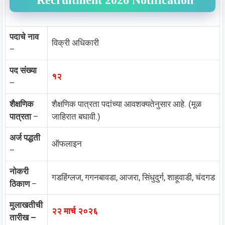
Recruitment 2026 Notification
पदाचे नाव
विक्री अधिकारी
–
पद संख्या
१२
–
शैक्षणिक
शैक्षणिक पात्रता पदांच्या आवशक्यतेनुसार आहे. (मूळ
पात्रता
–
जाहिरात बघावी.)
अर्ज पद्धती
ऑफलाइन
–
नोकरी
गडहिंग्लज, गगनबावडा, आजरा, सिंधुदुर्ग, शाहूवाडी, चंदगड
ठिकाण
–
मुलाखतीची
२२ मार्च २०२६
तारीख –