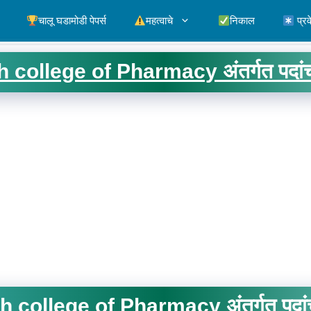
चालू घडामोडी पेपर्स
महत्वाचे
निकाल
प्रव
h college of Pharmacy अंतर्गत पदांच
h college of Pharmacy अंतर्गत पदांच