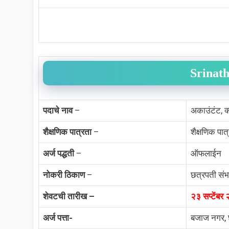
Srinath
पदाचे नाव
–
अकाउंटंट, क्ल
शैक्षणिक पात्रता
–
शैक्षणिक पात
अर्ज पद्धती
–
ऑफलाईन
नोकरी ठिकाण
–
छत्रपती सं
शेवटची तारीख –
२३ सप्टेंबर
अर्ज पत्ता-
बजाज नगर, 