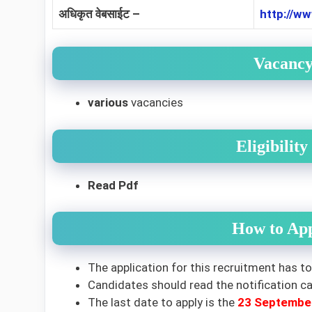
अधिकृत वेबसाईट –
http://ww
Vacancy
various
vacancies
Eligibilit
Read Pdf
How to App
The application for this recruitment has to
Candidates should read the notification car
The last date to apply is the
23
Septembe