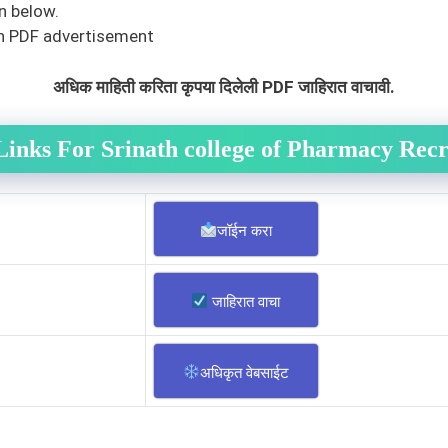
n below.
en PDF advertisement
अधिक माहिती करिता कृपया दिलेली PDF जाहिरात वाचावी.
Links For Srinath college of Pharmacy
Recr
जॉईन करा
जाहिरात वाचा
अधिकृत वेबसाईट