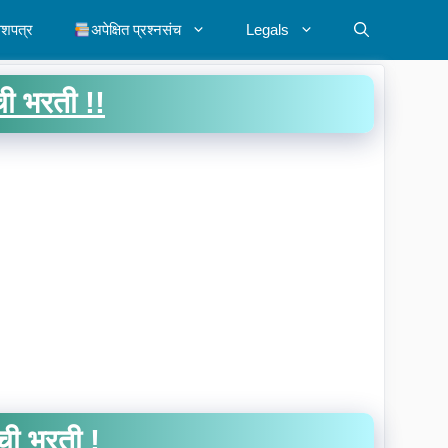
ेशपत्र
अपेक्षित प्रश्नसंच
Legals
ी भरती !!
ी भरती !