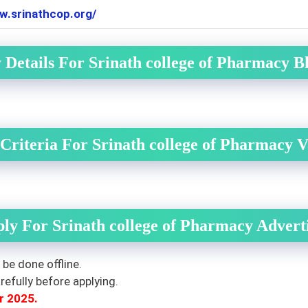
w.srinathcop.org/
 Details For Srinath college of Pharmacy
B
y Criteria For Srinath college of Pharmacy
V
ly For Srinath college of Pharmacy
Advert
 be done offline.
efully before applying.
r 2025
.