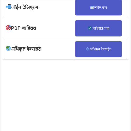
जॉईन टेलिग्राम
जॉईन करा
PDF जाहिरात
जाहिरात वाचा
अधिकृत वेबसाईट
अधिकृत वेबसाईट