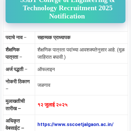
Technology Recruitment 2025
Notification
पदाचे नाव
–
सहाय्यक प्राध्यापक
शैक्षणिक
शैक्षणिक पात्रता पदांच्या आवशक्यतेनुसार आहे. (मूळ
पात्रता
–
जाहिरात बघावी.)
अर्ज पद्धती
–
ऑफलाइन
नोकरी ठिकाण
जळगाव
–
मुलाखतीची
१२ जुलाई २०२५
तारीख –
अधिकृत
https://www.sscoetjalgaon.ac.in/
वेबसाईट –