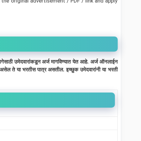
the original advertisement / PDF / link and apply
गेसाठी उमेदवारांकडून अर्ज मागविण्यात येत आहे. अर्ज ऑनलाईन
यता असेल ते या भरतीस पात्र असतील. इच्छुक उमेदवारांनी या भरती