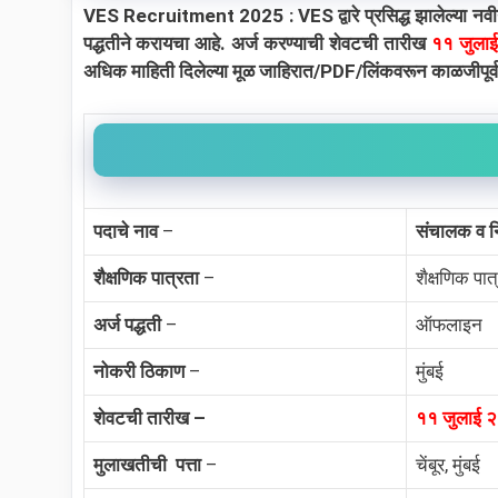
VES Recruitment 2025 : VES द्वारे प्रसिद्ध झालेल्या नवीन 
पद्धतीने करायचा आहे. अर्ज करण्याची शेवटची तारीख
११ जुला
अधिक माहिती दिलेल्या मूळ जाहिरात/PDF/लिंकवरून काळजीपूर्वक
पदाचे नाव
–
संचालक व नि
शैक्षणिक पात्रता
–
शैक्षणिक पात
अर्ज पद्धती
–
ऑफलाइन
नोकरी ठिकाण
–
मुंबई
शेवटची तारीख –
११ जुलाई 
मुलाखतीची पत्ता
–
चेंबूर, मुंबई