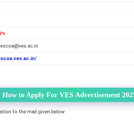
२५
.vescoa@ves.ac.in
escoa.ves.ac.in/
How to Apply For
VES
Advertisement 202
ation to the mail given below: