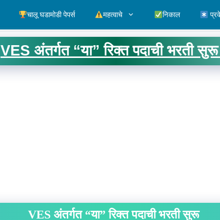
चालू घडामोडी पेपर्स
महत्वाचे
निकाल
प्रव
VES अंतर्गत “या” रिक्त पदाची भरती सुरू
VES अंतर्गत “या” रिक्त पदाची भरती सुरू