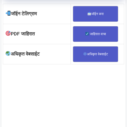
जॉईन टेलिग्राम
जॉईन करा
PDF जाहिरात
जाहिरात वाचा
अधिकृत वेबसाईट
अधिकृत वेबसाईट