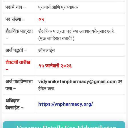
पदाचे नाव
–
प्राचार्य आणि प्राध्यापक
पद संख्या
–
०५
शैक्षणिक पात्रता
शैक्षणिक पात्रता पदांच्या आवशक्यतेनुसार आहे.
–
(मूळ जाहिरात बघावी.)
अर्ज पद्धती
–
ऑनलाईन
शेवटची तारीख
१५ जानेवारी २०२६
–
अर्ज पाठविण्याचा
vidyaniketanpharmacy@gmail.com
वर
पत्ता
–
ईमेल करा
अधिकृत
https://vnpharmacy.org/
वेबसाईट –