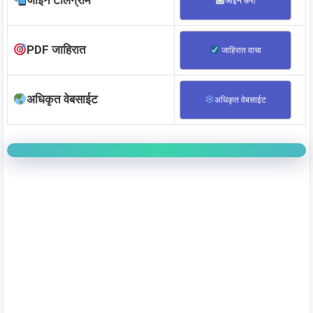
जॉईन टेलिग्राम
जॉईन करा
PDF जाहिरात
जाहिरात वाचा
अधिकृत वेबसाईट
अधिकृत वेबसाईट