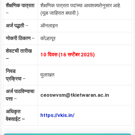
शैक्षणिक पात्रता
शैक्षणिक पात्रता पदांच्या आवशक्यतेनुसार आहे.
–
(मूळ जाहिरात बघावी.)
अर्ज पद्धती
–
ऑनलाइन
नोकरी ठिकाण
–
कोल्हापूर
शेवटची तारीख
10 दिवस (16 सप्टेंबर 2025)
–
निवड
मुलाखत
प्रक्रिया
–
अर्ज पाठविण्याचा
ceoswvsm@tkietwaran.ac.in
पत्ता
–
अधिकृत
https://vkis.in/
वेबसाईट –