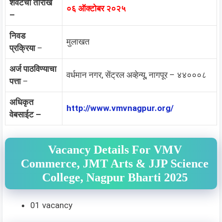
शेवटची तारीख
०६ ऑक्टोबर २०२५
–
निवड
मुलाखत
प्रक्रिया
–
अर्ज पाठविण्याचा
वर्धमान नगर, सेंट्रल अव्हेन्यू, नागपूर – ४४०००८
पत्ता
–
अधिकृत
http://www.vmvnagpur.org/
वेबसाईट –
Vacancy Details For VMV
Commerce, JMT Arts & JJP Science
College, Nagpur Bharti 2025
01 vacancy