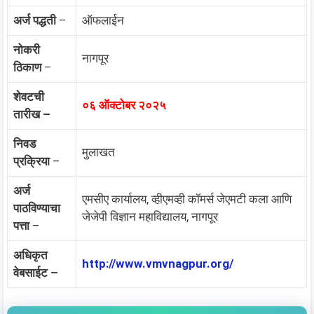
अर्ज पद्धती
–
ऑफलाईन
नोकरी
नागपूर
ठिकाण
–
शेवटची
०६ ऑक्टोबर २०२५
तारीख –
निवड
मुलाखत
प्रक्रिया
–
अर्ज
एमसीए कार्यालय, व्हीएमव्ही कॉमर्स जेएमटी कला आणि
पाठविण्याचा
जेजेपी विज्ञान महाविद्यालय, नागपूर
पत्ता
–
अधिकृत
http://www.vmvnagpur.org/
वेबसाईट –