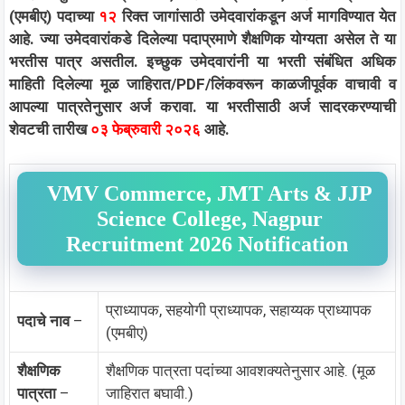
(एमबीए) पदाच्या
१२
रिक्त जागांसाठी उमेदवारांकडून अर्ज मागविण्यात येत
आहे. ज्या उमेदवारांकडे दिलेल्या पदाप्रमाणे शैक्षणिक योग्यता असेल ते या
भरतीस पात्र असतील. इच्छुक उमेदवारांनी या भरती संबंधित अधिक
माहिती दिलेल्या मूळ जाहिरात/PDF/लिंकवरून काळजीपूर्वक वाचावी व
आपल्या पात्रतेनुसार अर्ज करावा. या भरतीसाठी अर्ज सादरकरण्याची
शेवटची तारीख
०३ फेब्रुवारी २०२६
आहे.
VMV Commerce, JMT Arts & JJP
Science College, Nagpur
Recruitment 2026 Notification
प्राध्यापक, सहयोगी प्राध्यापक, सहाय्यक प्राध्यापक
पदाचे नाव
–
(एमबीए)
शैक्षणिक
शैक्षणिक पात्रता पदांच्या आवशक्यतेनुसार आहे. (मूळ
पात्रता
–
जाहिरात बघावी.)