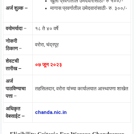
खुला प्रवर्गातील उमेदवारांसाठी- रु ५००/-
अर्ज शुल्क –
मागास प्रवर्गातील उमेदवारांसाठी- रु. ३००/-
वयोमर्यादा
–
१८ ते ४० वर्षे
नोकरी
वरोरा, चंद्रपूर
ठिकाण
–
शेवटची
०७ जून २०२३
तारीख –
अर्ज
पाठविण्याचा
तहसिलदार, वरोरा यांच्या कार्यालयात आस्थापणा शाखेत
पत्ता
–
अधिकृत
chanda.nic.in
वेबसाईट –
Eligibility Criteria For Warora Chandrapur