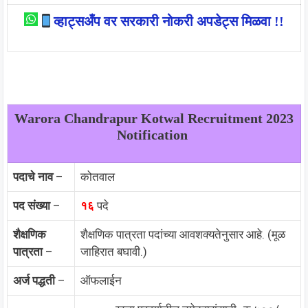
व्हाट्सअँप वर सरकारी नोकरी अपडेट्स मिळवा !!
Warora Chandrapur Kotwal Recruitment 2023
Notification
पदाचे नाव
–
कोतवाल
पद संख्या
–
१६
पदे
शैक्षणिक
शैक्षणिक पात्रता पदांच्या आवशक्यतेनुसार आहे. (मूळ
पात्रता
–
जाहिरात बघावी.)
अर्ज पद्धती
–
ऑफलाईन