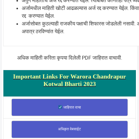
अपुर्ण माहीतीचे अर्ज रद्द करण्यात येईल. त्याबाबत कोणतेही पत्र व्
अर्जामधील माहिती खोटी आढळल्यास अर्ज रद्द करण्यात येईल. किंवा 
रद्द करण्यात येईल.
अर्जासोबत कुठल्याही राजकीय पक्षाची शिफारस जोडलेली नसावी. 
अपात्र ठरविण्यांत येईल.
अधिक माहिती करिता कृपया दिलेली PDF जाहिरात वाचावी.
Important Links For Warora Chandrapur
Kotwal Bharti 2023
जाहिरात वाचा
अधिकृत वेबसाईट