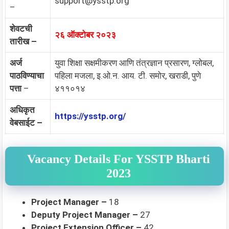
support@ysstp.org
–
शेवटची
२६ ऑक्टोबर २०२३
तारीख –
अर्ज
युवा शिक्षा सक्षमीकरण आणि तंत्रज्ञान प्रसारण, ग्लोबल,
पाठविण्याचा
पहिला मजला, इ.ओ.न. आय. टी. समोर, खराडी, पुणे
पत्ता
–
४११०१४
अधिकृत
https://ysstp.org/
वेबसाईट –
Vacancy Details For YSSTP Bharti
2023
Project Manager –
18
Deputy Project Manager –
27
Project Extension Officer –
42