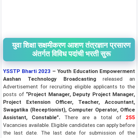
युवा शिक्षा सक्षमीकरण आशण तंत्रज्ञान प्रसारण
अंतर्गत विविध पदांची भरती सुरू
YSSTP Bharti 2023
– Youth Education Empowerment
Aashan Technology Broadcasting
released an
Advertisement for recruiting eligible applicants to the
posts of
“Project Manager, Deputy Project Manager,
Project Extension Officer, Teacher, Accountant,
Swagatika (Receptionist), Computer Operator, Office
Assistant, Constable”
.
There are a total of
255
Vacancies available. Eligible candidates can apply before
the last date. The last date for submission of the