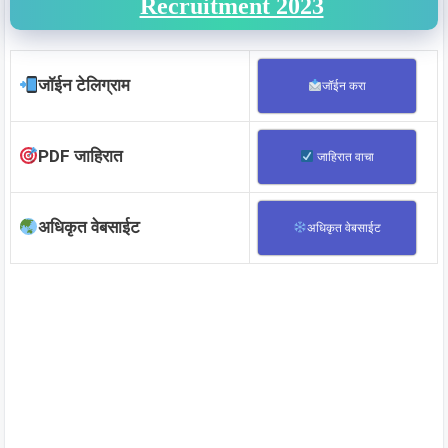
Recruitment 2023
जॉईन टेलिग्राम
जॉईन करा
PDF जाहिरात
जाहिरात वाचा
अधिकृत वेबसाईट
अधिकृत वेबसाईट