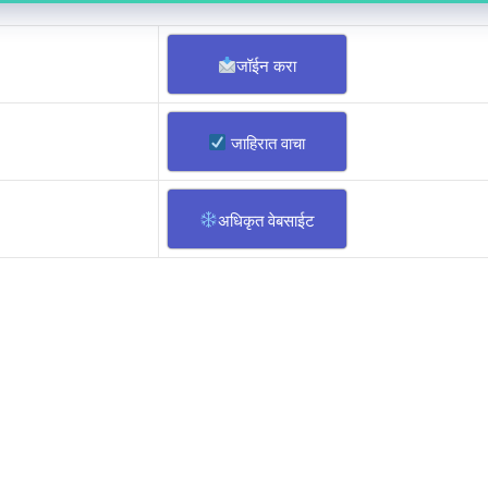
जॉईन करा
जाहिरात वाचा
अधिकृत वेबसाईट