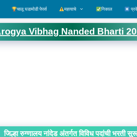
चालू घडामोडी पेपर्स
महत्वाचे
निकाल
प्रव
rogya Vibhag Nanded Bharti 2
जिल्हा रुग्णालय नांदेड अंतर्गत विविध पदांची भरती सुर