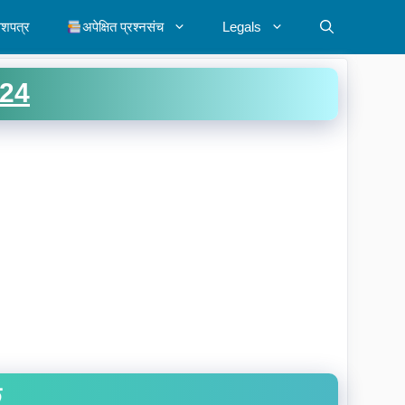
ेशपत्र
अपेक्षित प्रश्नसंच
Legals
024
ू