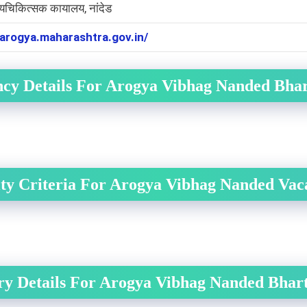
्यचिकित्सक कायालय, नांदेड
/arogya.maharashtra.gov.in/
cy Details For Arogya Vibhag Nanded Bhar
lity Criteria For Arogya Vibhag Nanded Va
ry Details For Arogya Vibhag Nanded Bhart