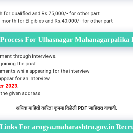
 for qualified and Rs.75,000/- for other part
month for Eligibles and Rs.40,000/- for other part
 Process For Ulhasnagar Mahanagarpalika 
itment through interviews.
joining the post.
uments while appearing for the interview.
ppear for an interview.
er 2023
.
 the given address.
अधिक माहिती करिता कृपया दिलेली PDF जाहिरात वाचावी.
Links For arogya.maharashtra.gov.in Recr