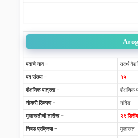
Arog
पदाचे नाव
–
तदर्थ वैद
पद संख्या
–
१५
शैक्षणिक पात्रता
–
शैक्षणिक 
नोकरी ठिकाण
–
नांदेड
मुलाखतीची तारीख –
२९ डिसें
निवड प्रक्रिया
–
मुलाखत