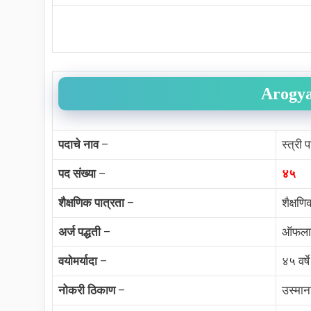
Arogya
पदाचे नाव
–
स्त्री 
पद संख्या
–
४५
शैक्षणिक पात्रता
–
शैक्षण
अर्ज पद्धती
–
ऑफला
वयोमर्यादा
–
४५ वर्षे
नोकरी ठिकाण
–
उस्मान