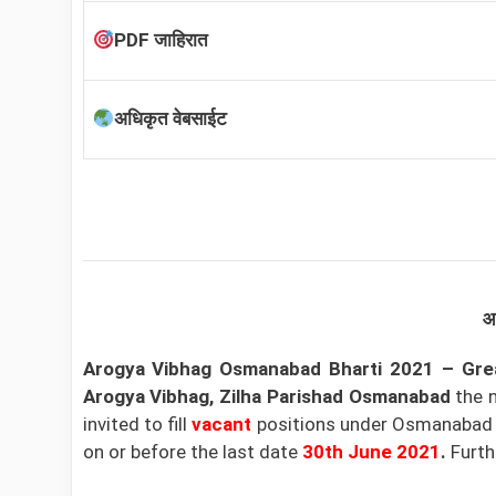
PDF जाहिरात
अधिकृत वेबसाईट
आर
Arogya Vibhag Osmanabad Bharti 2021 – Gre
Arogya Vibhag, Zilha Parishad Osmanabad
the n
invited to fill
vacant
positions under Osmanabad A
on or before the last date
30th June 2021
.
Furth