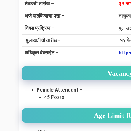
शेवटची तारीख –
३१ जा
अर्ज पाठविण्याचा पत्ता
–
तालुका
निवड प्रक्रिया
–
मुलाख
मुलाखतीची तारीख
–
१९ फेब
अधिकृत वेबसाईट –
https
Vacancy
Female Attendant –
45 Posts
Age Limit R