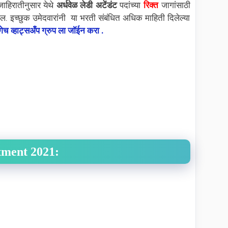
न जाहिरातीनुसार येथे
अर्धवेळ लेडी अटेंडंट
पदांच्या
रिक्त
जागांसाठी
ील. इच्छुक उमेदवारांनी या भरती संबंधित अधिक माहिती दिलेल्या
च व्हाट्सअँप ग्रुप ला जॉईन करा .
tment 2021: