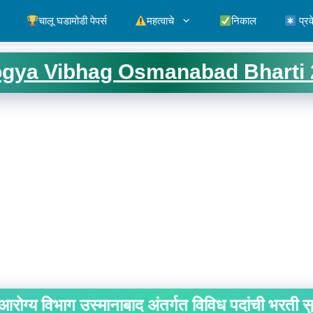
चालू घडामोडी पेपर्स
महत्वाचे
निकाल
प्रव
gya Vibhag Osmanabad Bharti 
आरोग्य विभाग उस्मानाबाद अंतर्गत विविध पदांची भरती स